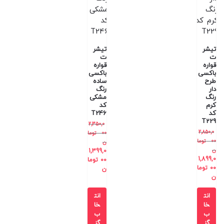
تیشر
تیشر
ت
ت
قواره
قواره
باکسی
باکسی
طرح
ساده
دار
رنگ
رنگ
مشکی
کرم
کد
کد
T246
T229
2,350,0
2,850,0
00
توما
00
توما
ن
ن
1,399,0
1,899,0
00
توما
00
توما
ن
ن
انت
انت
خا
خا
ب
ب
گز
گز