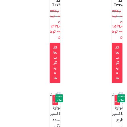
کد
کد
T279
T320
2,350,0
2,350,0
00
توما
00
توما
ن
ن
1,499,0
1,599,0
00
توما
00
توما
ن
ن
انت
انت
خا
خا
ب
ب
گز
گز
ین
ین
ه
ه
ها
ها
ساخت
ساخت
-4
-3
ایران
ایران
0%
3%