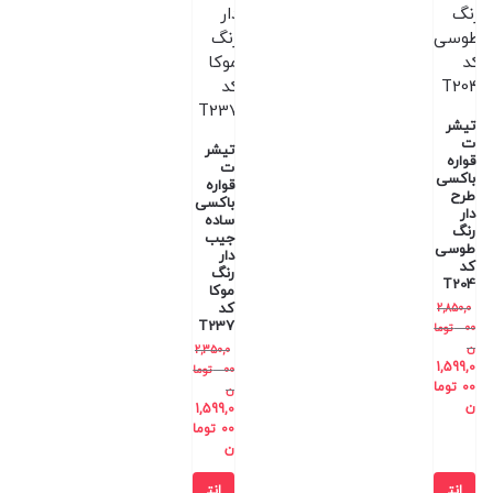
تیشر
ت
تیشر
قواره
ت
باکسی
قواره
طرح
باکسی
دار
ساده
رنگ
جیب
طوسی
دار
کد
رنگ
T204
موکا
کد
2,850,0
T237
00
توما
ن
2,350,0
1,599,0
00
توما
00
توما
ن
ن
1,599,0
00
توما
ن
انت
انت