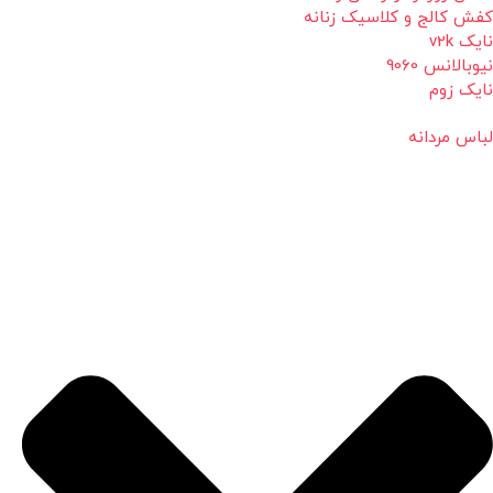
کفش کالج و کلاسیک زنانه
نایک v2k
نیوبالانس 9060
نایک زوم
لباس مردانه