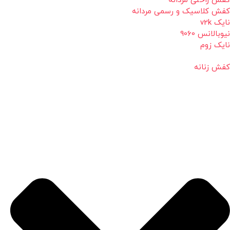
کفش راحتی مردانه
کفش کلاسیک و رسمی مردانه
نایک v2k
نیوبالانس 9060
نایک زوم
کفش زنانه