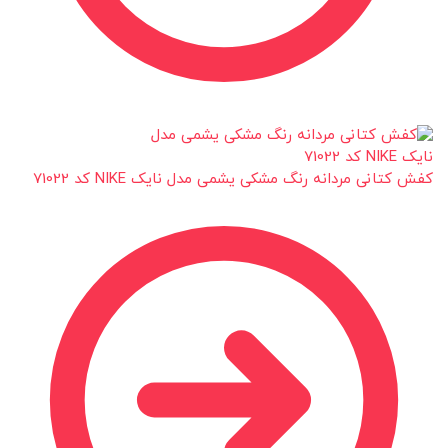
کفش کتانی مردانه رنگ مشکی یشمی مدل نایک NIKE کد 71022