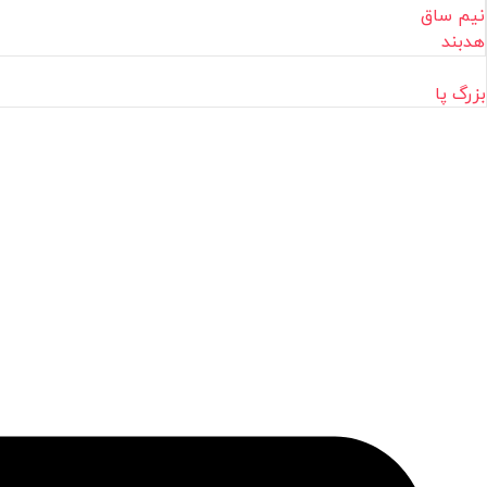
نیم ساق
هدبند
بزرگ پا