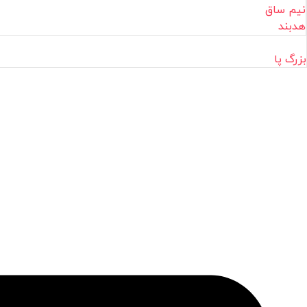
نیم ساق
هدبند
بزرگ پا