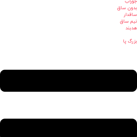
جوراب
بدون ساق
ساقدار
نیم ساق
هدبند
بزرگ پا