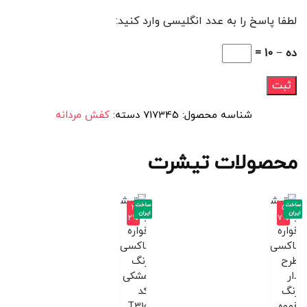
لطفا پاسخ را به عدد انگلیسی وارد کنید:
ده − 10 =
شناسه محصول:
717345
دسته:
کفش مردانه
محصولات تیشرت
ساخت
ساخت
-3
-5
ایران
ایران
2%
7%