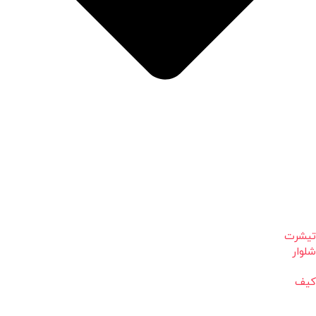
تیشرت
شلوار
کیف