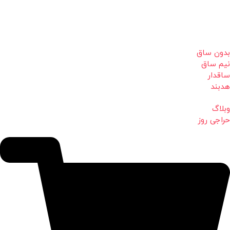
بدون ساق
نیم ساق
ساقدار
هدبند
وبلاگ
حراجی روز