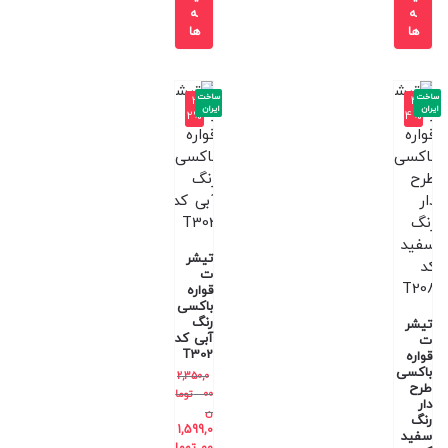
ه
ه
ها
ها
ساخت
ساخت
-3
-4
ایران
ایران
2%
4%
تیشر
ت
قواره
باکسی
رنگ
تیشر
آبی کد
ت
T302
قواره
باکسی
2,350,0
طرح
00
توما
دار
ن
رنگ
1,599,0
سفید