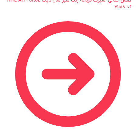
کفش کتانی اسپرت مردانه رنگ سبز مدل نایک NIKE AIR FORCE
کد 71188