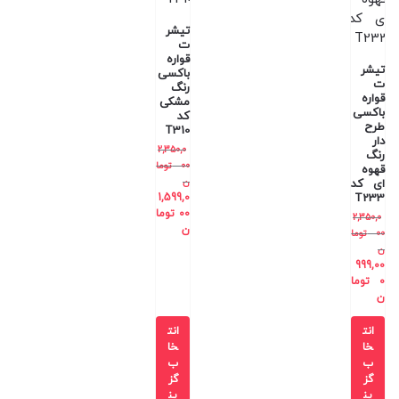
تیشر
ت
قواره
تیشر
باکسی
ت
رنگ
قواره
مشکی
باکسی
کد
طرح
T310
دار
2,350,0
رنگ
00
توما
قهوه
ن
ای کد
1,599,0
T233
00
توما
2,350,0
ن
00
توما
ن
999,00
0
توما
ن
انت
انت
خا
خا
ب
ب
گز
گز
ین
ین