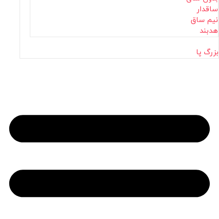
ساقدار
نیم ساق
هدبند
بزرگ پا