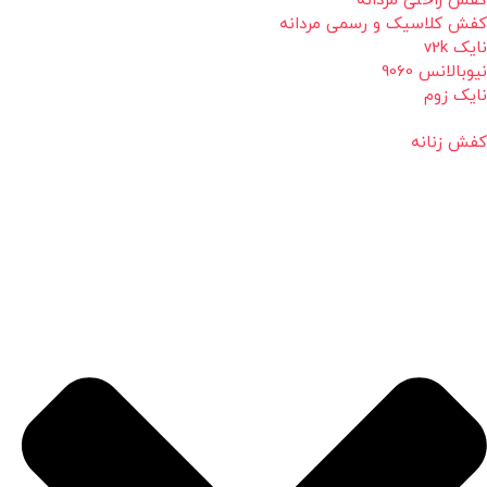
کفش راحتی مردانه
کفش کلاسیک و رسمی مردانه
نایک v2k
نیوبالانس 9060
نایک زوم
کفش زنانه