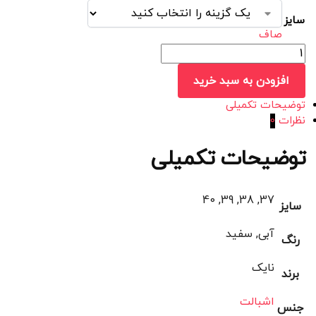
سایز
صاف
افزودن به سبد خرید
توضیحات تکمیلی
نظرات
0
توضیحات تکمیلی
37, 38, 39, 40
سایز
آبی, سفید
رنگ
نایک
برند
اشبالت
جنس