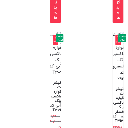
گز
گز
ین
ین
ه
ه
ها
ها
ساخت
ساخت
-3
-4
ایران
ایران
2%
0%
تیشر
ت
تیشر
قواره
ت
باکسی
قواره
رنگ
باکسی
آبی کد
رنگ
T309
فسفر
ی کد
2,350,0
T293
00
توما
ن
2,350,0