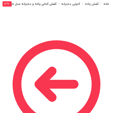
-18%
خانه
کفش زنانه
کتونی دخترانه
کفش کتانی زنانه و دخترانه مدل نایک ترویس NIKE TRAVIS رنگ سفید آبی کد M31501
/
/
/