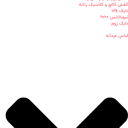
کفش کالج و کلاسیک زنانه
نایک v2k
نیوبالانس 9060
نایک زوم
لباس مردانه