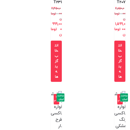
T231
T207
2,350,0
2,850,0
00
توما
00
توما
ن
ن
999,00
1,599,0
00
توما
0
توما
ن
ن
انت
انت
خا
خا
ب
ب
گز
گز
ین
ین
ه
ه
ها
ها
ساخت
ساخت
-3
-3
ایران
ایران
3%
2%