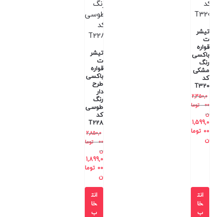
تیشر
ت
قواره
تیشر
باکسی
ت
رنگ
قواره
مشکی
باکسی
کد
طرح
T320
دار
2,350,0
رنگ
00
توما
طوسی
ن
کد
T228
1,599,0
00
توما
2,850,0
ن
00
توما
ن
1,899,0
00
توما
ن
انت
انت
خا
خا
ب
ب