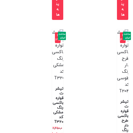
ین
ین
ه
ه
ها
ها
ساخت
ساخت
-3
-4
ایران
ایران
2%
4%
تیشر
ت
قواره
تیشر
باکسی
ت
رنگ
قواره
مشکی
باکسی
کد
طرح
T320
دار
2,350,0
رنگ