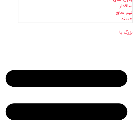
ساقدار
نیم ساق
هدبند
بزرگ پا