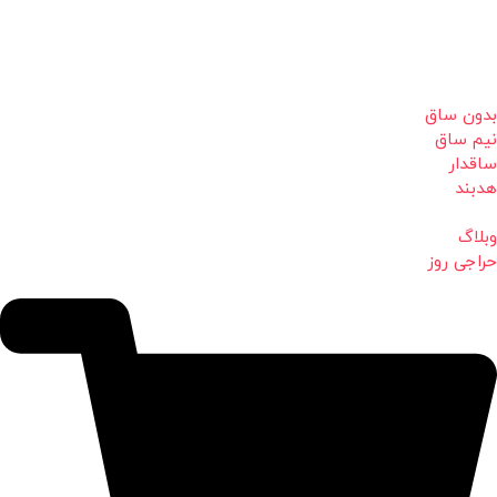
بدون ساق
نیم ساق
ساقدار
هدبند
وبلاگ
حراجی روز