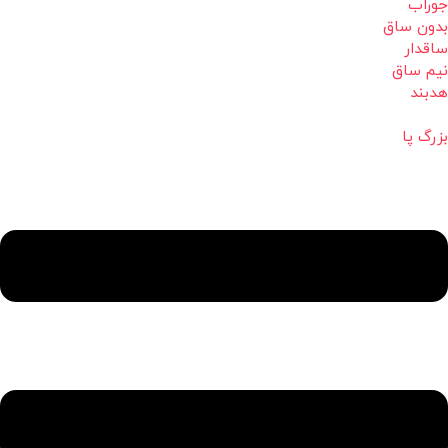
جوراب
بدون ساق
ساقدار
نیم ساق
هدبند
بزرگ پا