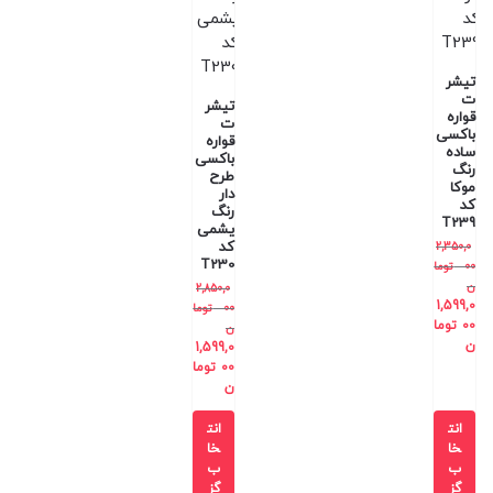
تیشر
ت
تیشر
قواره
ت
باکسی
قواره
ساده
باکسی
رنگ
طرح
موکا
دار
کد
رنگ
T239
یشمی
کد
2,350,0
T230
00
توما
ن
2,850,0
1,599,0
00
توما
00
توما
ن
ن
1,599,0
00
توما
ن
انت
انت
خا
خا
ب
ب
گز
گز