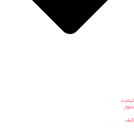
تیشرت
شلوار
کیف