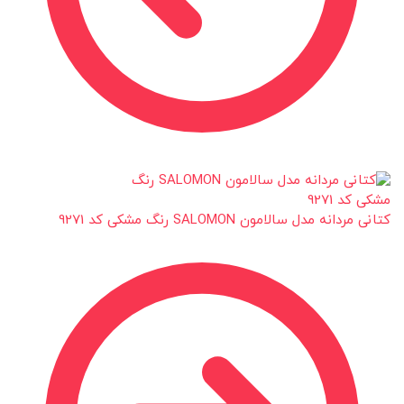
کتانی مردانه مدل سالامون SALOMON رنگ مشکی کد 9271