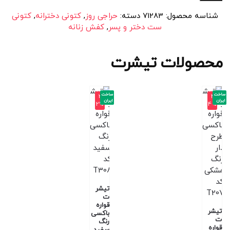
شناسه محصول:
71283
دسته:
حراجی روز
,
کتونی دخترانه
,
کتونی
ست دختر و پسر
,
کفش زنانه
محصولات تیشرت
ساخت
ساخت
-3
-4
ایران
ایران
2%
4%
تیشر
ت
قواره
تیشر
باکسی
ت
رنگ
قواره