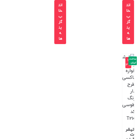
انت
انت
خا
خا
ب
ب
گز
گز
ین
ین
ه
ه
ها
ها
ساخت
-3
ایران
3%
تیشر
ت