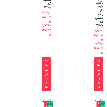
سفید
باکسی
کد
طرح
T308
دار
2,350,0
رنگ
00
توما
مشکی
ن
کد
1,599,0
T207
00
توما
2,850,0
ن
00
توما
ن
1,599,0
00
توما
ن
انت
انت
خا
خا
ب
ب
گز
گز
ین
ین
ه
ه
ها
ها
ساخت
ساخت
-4
-4
ایران
ایران