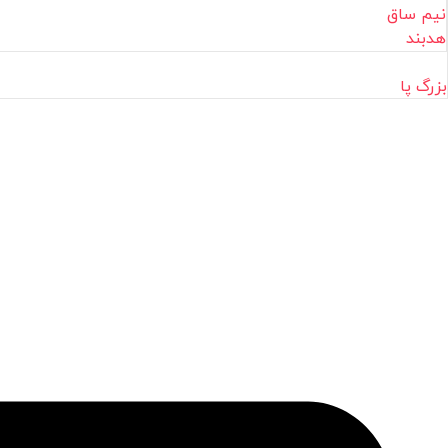
نیم ساق
هدبند
بزرگ پا