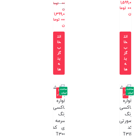
1,599,0
00
توما
00
توما
ن
ن
1,399,0
00
توما
ن
انت
انت
خا
خا
ب
ب
گز
گز
ین
ین
ه
ه
ها
ها
ساخت
ساخت
-4
-3
ایران
ایران
0%
2%