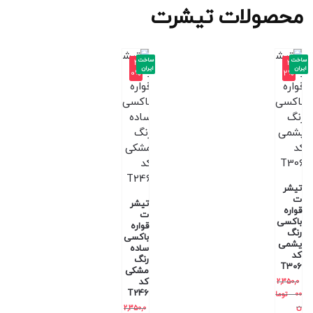
محصولات تیشرت
ساخت
ساخت
-4
-3
ایران
ایران
0%
2%
تیشر
ت
تیشر
قواره
ت
باکسی
قواره
رنگ
باکسی
یشمی
ساده
کد
رنگ
T306
مشکی
کد
2,350,0
T246
00
توما
ن
2,350,0