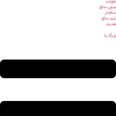
جوراب
بدون ساق
ساقدار
نیم ساق
هدبند
بزرگ پا