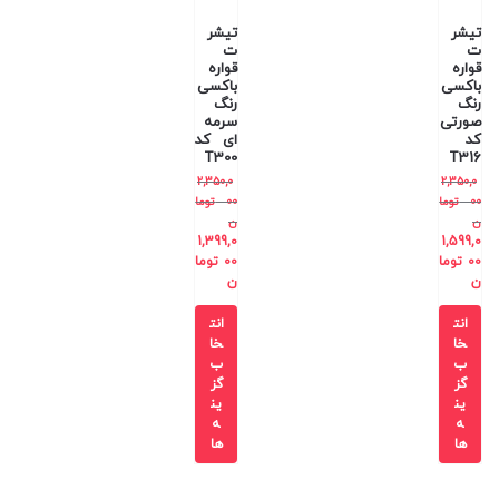
تیشر
تیشر
ت
ت
قواره
قواره
باکسی
باکسی
رنگ
رنگ
صورتی
سرمه
کد
ای کد
T300
T316
2,350,0
2,350,0
00
توما
00
توما
ن
ن
1,399,0
1,599,0
00
توما
00
توما
ن
ن
انت
انت
خا
خا
ب
ب
گز
گز
ین
ین
ه
ه
ها
ها