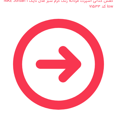
کفش کتانی اسپرت مردانه رنگ کرم سبز مدل نایک NIKE Jordan 1
low کد 71533