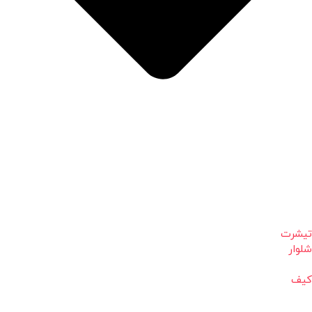
تیشرت
شلوار
کیف