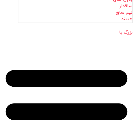
ساقدار
نیم ساق
هدبند
بزرگ پا