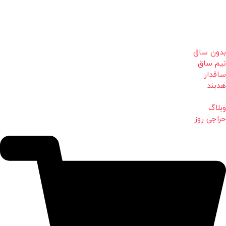
بدون ساق
نیم ساق
ساقدار
هدبند
وبلاگ
حراجی روز