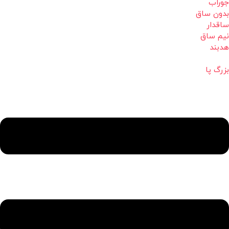
جوراب
بدون ساق
ساقدار
نیم ساق
هدبند
بزرگ پا