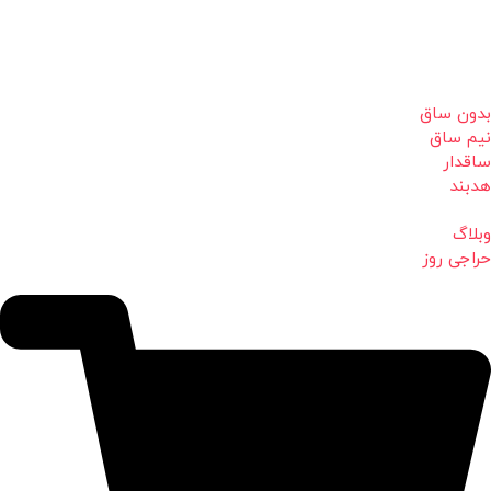
بدون ساق
نیم ساق
ساقدار
هدبند
وبلاگ
حراجی روز