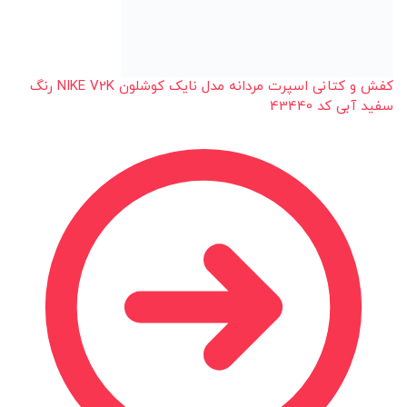
کفش و کتانی اسپرت مردانه مدل نایک کوشلون NIKE V2K رنگ
سفید آبی کد 43440