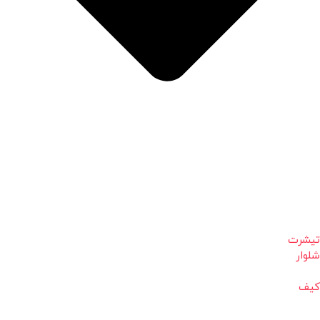
تیشرت
شلوار
کیف