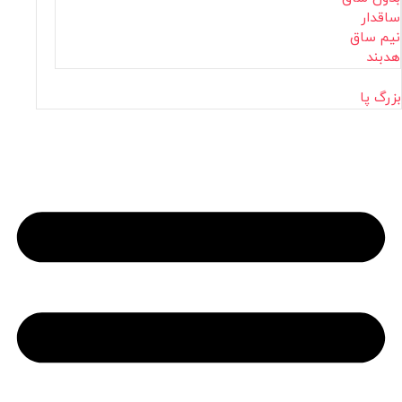
ساقدار
نیم ساق
هدبند
بزرگ پا