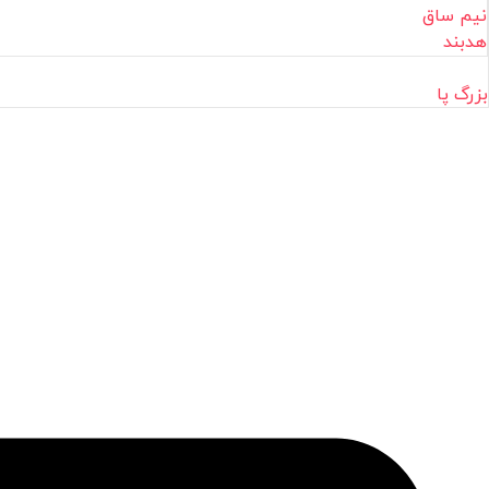
نیم ساق
هدبند
بزرگ پا