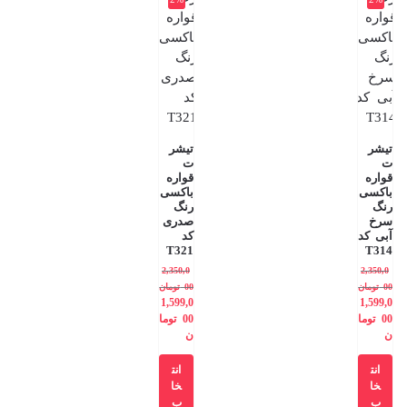
تیشر
تیشر
ت
ت
قواره
قواره
باکسی
باکسی
رنگ
رنگ
سرخ
صدری
آبی کد
کد
T321
T314
2,350,0
2,350,0
00
تومان
00
تومان
1,599,0
1,599,0
00
توما
00
توما
ن
ن
انت
انت
خا
خا
ب
ب