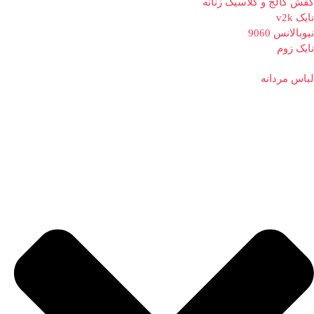
کفش کالج و کلاسیک زنانه
نایک v2k
نیوبالانس 9060
نایک زوم
لباس مردانه