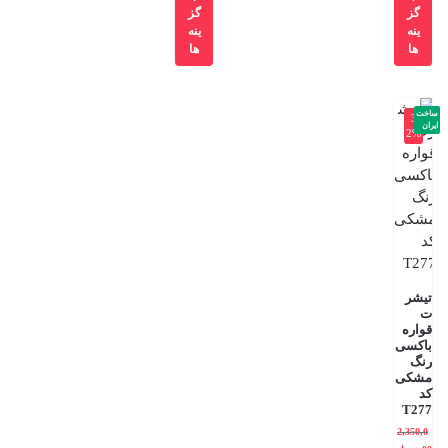
گز
گز
ینه
ینه
ها
ها
ساخت
-3
ایران
2%
تیشر
ت
قواره
باکسی
رنگ
مشکی
کد
T277
2,350,0