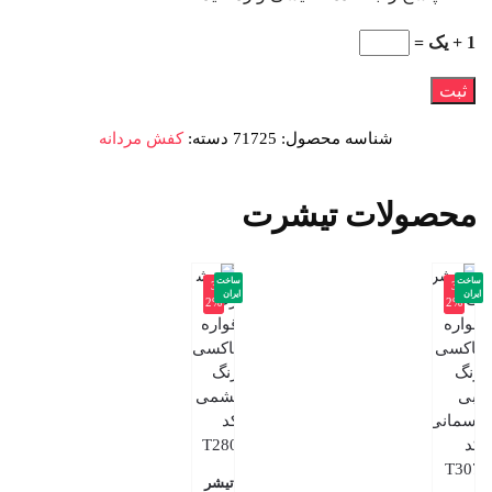
1 + یک =
شناسه محصول:
71725
دسته:
کفش مردانه
محصولات تیشرت
ساخت
ساخت
-3
-3
ایران
ایران
2%
2%
تیشر