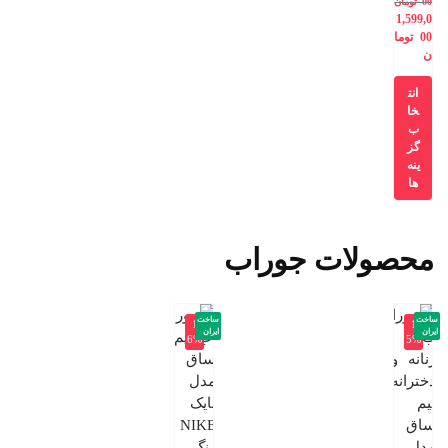
00
تومان
1,599,0
00
توما
ن
انت
خا
ب
گز
ینه
ها
محصولات جوراب
ساخت
ساخت
-1
-1
ایران
ایران
6%
5%