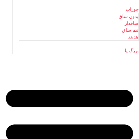
جوراب
بدون ساق
ساقدار
نیم ساق
هدبند
بزرگ پا