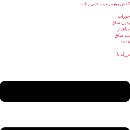
کفش روزمره و راحتی زنانه
جوراب
بدون ساق
ساقدار
نیم ساق
هدبند
بزرگ پا