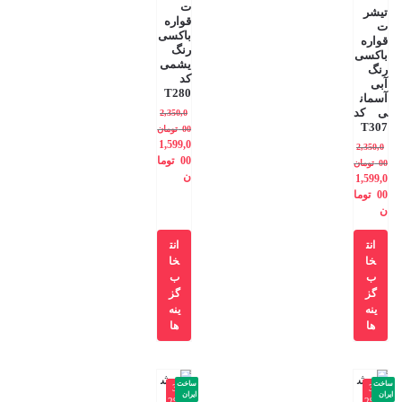
ت
تیشر
قواره
ت
باکسی
قواره
رنگ
باکسی
یشمی
رنگ
کد
آبی
T280
آسمان
ی کد
2,350,0
T307
00
تومان
1,599,0
2,350,0
00
توما
00
تومان
ن
1,599,0
00
توما
ن
انت
انت
خا
خا
ب
ب
گز
گز
ینه
ینه
ها
ها
ساخت
ساخت
-3
-3
ایران
ایران
2%
2%