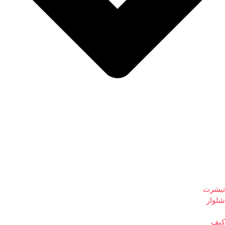
تیشرت
شلوار
کیف