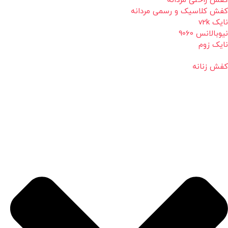
کفش راحتی مردانه
کفش کلاسیک و رسمی مردانه
نایک v2k
نیوبالانس 9060
نایک زوم
کفش زنانه