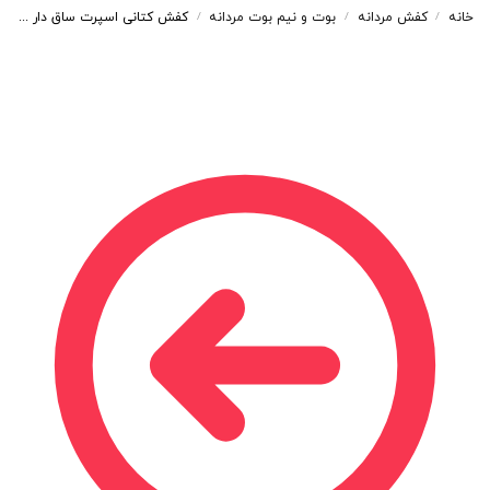
خانه
کفش مردانه
بوت و نیم بوت مردانه
کفش کتانی اسپرت ساق دار مردانه رنگ مشکی مدل نایک NIKE Jordan 1 low کد 71694
/
/
/