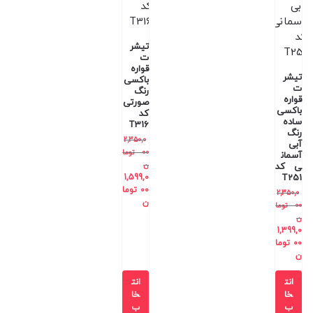
تیشر
ت
قواره
تیشر
باکسی
ت
رنگ
قواره
صورتی
باکسی
کد
ساده
T316
رنگ
2,350,0
آبی
00
توما
آسمان
ن
ی کد
1,599,0
T251
00
توما
2,350,0
ن
00
توما
ن
1,399,0
00
توما
ن
انت
انت
خا
خا
ب
ب