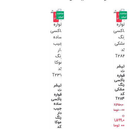
ساخت
ساخت
-3
-3
ایران
ایران
2%
2%
تیشر
ت
قواره
باکسی
رنگ
تیشر
مشکی
ت
کد
قواره
T284
باکسی
ساده
2,350,0
جیب
00
توما
دار
ن
رنگ
1,599,0
موکا
00
توما
کد