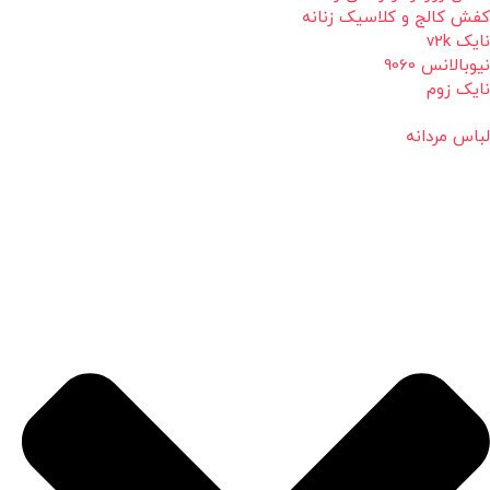
کفش کالج و کلاسیک زنانه
نایک v2k
نیوبالانس 9060
نایک زوم
لباس مردانه