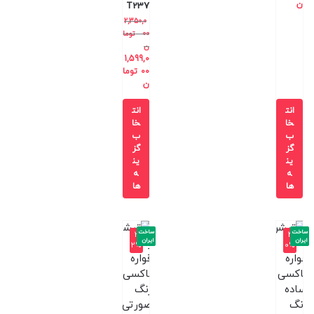
ن
T237
2,350,0
00
توما
ن
1,599,0
00
توما
ن
انت
انت
خا
خا
ب
ب
گز
گز
ین
ین
ه
ه
ها
ها
ساخت
ساخت
-3
-4
ایران
ایران
2%
0%