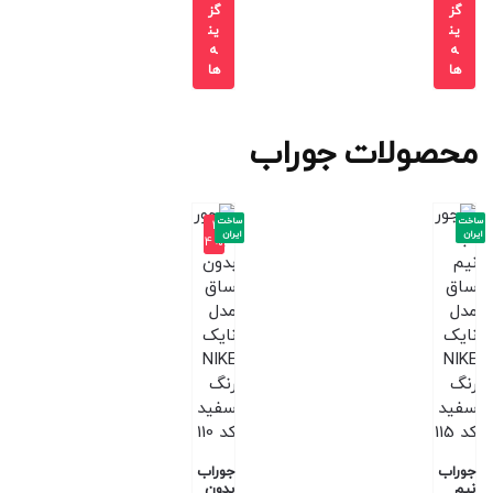
گز
گز
ین
ین
ه
ه
ها
ها
محصولات جوراب
ساخت
ساخت
-2
ایران
ایران
4%
جوراب
جوراب
نیم
بدون