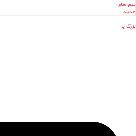
نیم ساق
هدبند
بزرگ پا