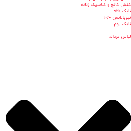
کفش کالج و کلاسیک زنانه
نایک v2k
نیوبالانس 9060
نایک زوم
لباس مردانه