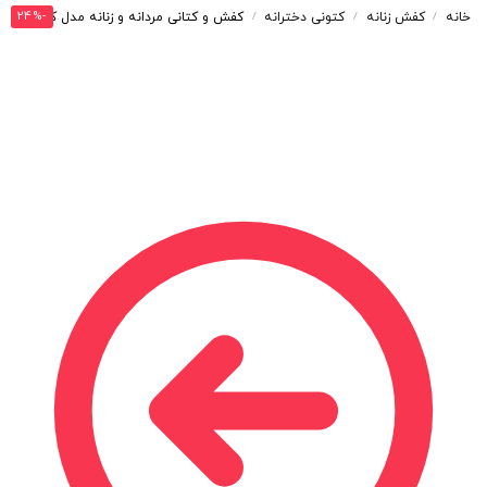
-24%
خانه
کفش زنانه
کتونی دخترانه
کفش و کتانی مردانه و زنانه مدل کیوسی آن رانینگ QC رنگ مشکی سفید کد 40051
/
/
/