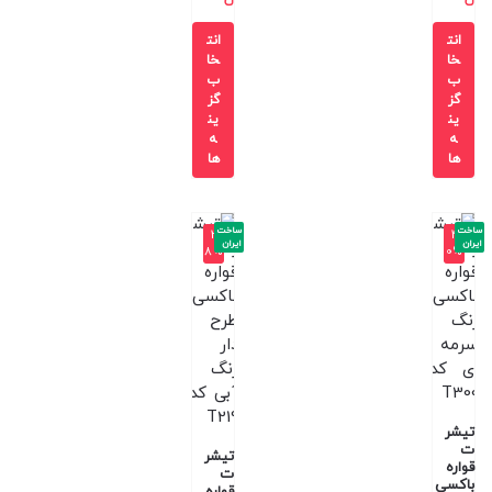
انت
انت
خا
خا
ب
ب
گز
گز
ین
ین
ه
ه
ها
ها
ساخت
ساخت
-3
-4
ایران
ایران
8%
0%
تیشر
ت
تیشر
قواره
ت
باکسی