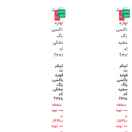
ساخت
ساخت
-3
-3
ایران
ایران
6%
2%
تیشر
تیشر
ت
ت
قواره
قواره
باکسی
باکسی
رنگ
رنگ
سفید
مشکی
کد
کد
T278
T318
2,350,0
2,350,0
00
توما
00
توما
ن
ن
1,499,0
1,599,0
00
توما
00
توما
ن
ن