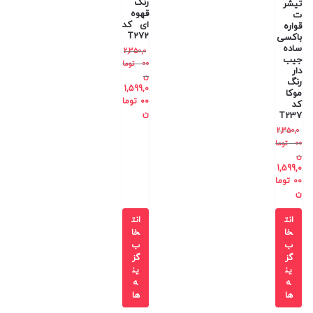
رنگ
تیشر
قهوه
ت
ای کد
قواره
T272
باکسی
ساده
2,350,0
جیب
00
توما
دار
ن
رنگ
1,599,0
موکا
00
توما
کد
ن
T237
2,350,0
00
توما
ن
1,599,0
00
توما
ن
انت
انت
خا
خا
ب
ب
گز
گز
ین
ین
ه
ه
ها
ها