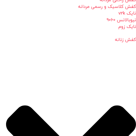
کفش راحتی مردانه
کفش کلاسیک و رسمی مردانه
نایک v2k
نیوبالانس 9060
نایک زوم
کفش زنانه