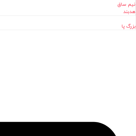
نیم ساق
هدبند
بزرگ پا