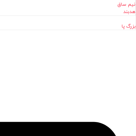
نیم ساق
هدبند
بزرگ پا