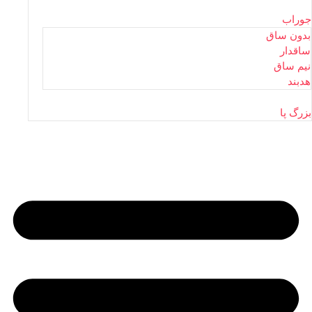
جوراب
بدون ساق
ساقدار
نیم ساق
هدبند
بزرگ پا