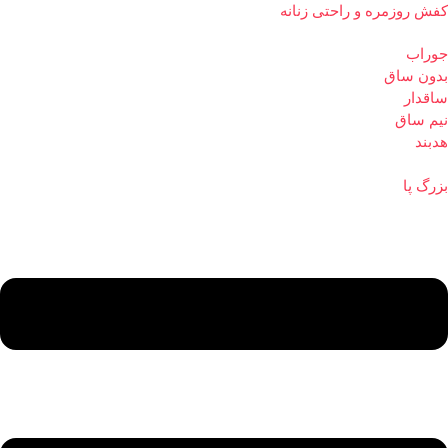
کفش روزمره و راحتی زنانه
جوراب
بدون ساق
ساقدار
نیم ساق
هدبند
بزرگ پا