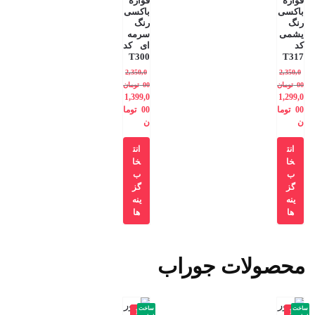
قواره
قواره
باکسی
باکسی
رنگ
رنگ
یشمی
سرمه
کد
ای کد
T300
T317
2,350,0
2,350,0
00
تومان
00
تومان
1,399,0
1,299,0
00
توما
00
توما
ن
ن
انت
انت
خا
خا
ب
ب
گز
گز
ینه
ینه
ها
ها
محصولات جوراب
ساخت
ساخت
-1
-1