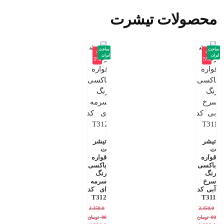
محصولات تیشرت
ساخت
ساخت
-4
-4
ایران
ایران
5%
5%
تیشر
تیشر
ت
ت
قواره
قواره
باکسی
باکسی
رنگ
رنگ
سرخ
سرمه
آبی کد
ای کد
T312
T311
2,350,0
2,350,0
00
تومان
00
تومان