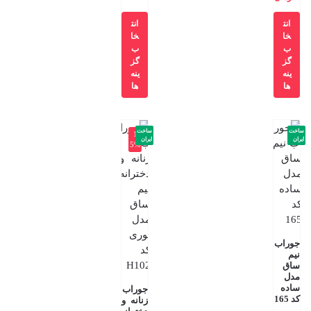
انت
انت
خا
خا
ب
ب
گز
گز
ینه
ینه
ها
ها
ساخت
ساخت
-1
ایران
ایران
5%
جوراب
نیم
ساق
مدل
ساده
جوراب
کد 165
زنانه و