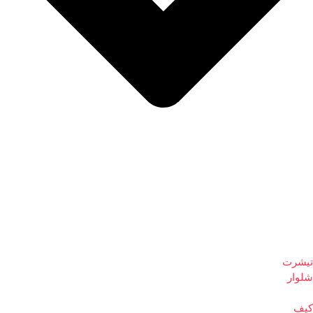
تیشرت
شلوار
کیف