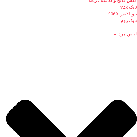
کفش کالج و کلاسیک زنانه
نایک v2k
نیوبالانس 9060
نایک زوم
لباس مردانه