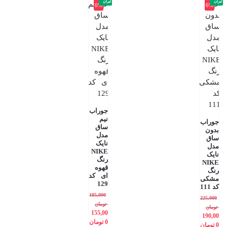
ایران
ایران
6%
6%
جوراب
نیم
جوراب
ساق
بدون
مدل
ساق
نایک
مدل
NIKE
نایک
رنگ
NIKE
قهوه
رنگ
ای کد
مشکی
129
کد 111
185,000
225,000
تومان
تومان
155,00
190,00
0
تومان
0
تومان