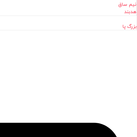
نیم ساق
هدبند
بزرگ پا