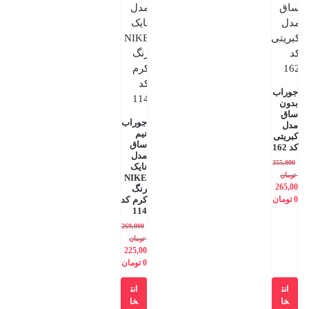
جوراب
بدون
ساق
جوراب
مدل
نیم
کبریتی
ساق
کد 162
مدل
355,000
نایک
تومان
NIKE
265,00
رنگ
0
تومان
کرم کد
114
269,000
تومان
225,00
0
تومان
انت
انت
خا
خا