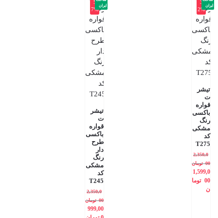
-5
-3
ایران
ایران
7%
2%
تیشر
ت
قواره
تیشر
باکسی
ت
رنگ
قواره
مشکی
باکسی
کد
طرح
T275
دار
2,350,0
رنگ
00
تومان
مشکی
1,599,0
کد
00
توما
T245
ن
2,350,0
00
تومان
999,00
0
تومان