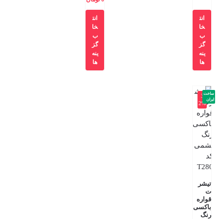
انت
انت
خا
خا
ب
ب
گز
گز
ینه
ینه
ها
ها
ساخت
-3
ایران
2%
تیشر
ت
قواره
باکسی
رنگ