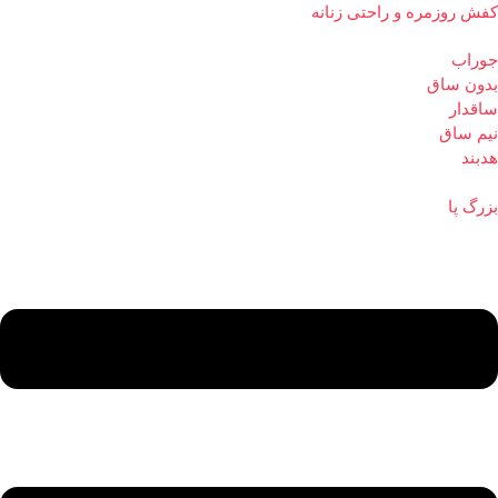
کفش روزمره و راحتی زنانه
جوراب
بدون ساق
ساقدار
نیم ساق
هدبند
بزرگ پا