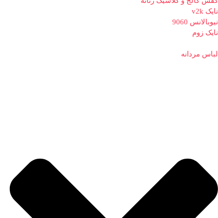
کفش کالج و کلاسیک زنانه
نایک v2k
نیوبالانس 9060
نایک زوم
لباس مردانه