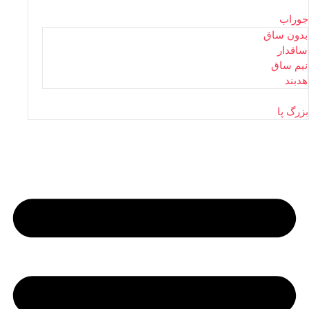
جوراب
بدون ساق
ساقدار
نیم ساق
هدبند
بزرگ پا