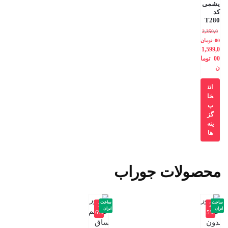
یشمی
کد
T280
2,350,0
00
تومان
1,599,0
00
توما
ن
انت
خا
ب
گز
ینه
ها
محصولات جوراب
ساخت
ساخت
-1
-2
ایران
ایران
6%
5%