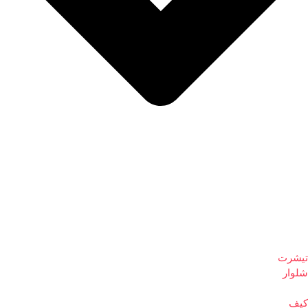
تیشرت
شلوار
کیف