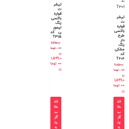
تیشر
ت
قواره
تیشر
باکسی
ت
رنگ
قواره
لیموی
باکسی
ی کد
طرح
T315
دار
2,350,0
رنگ
00
توما
مشکی
ن
کد
1,599,0
T206
00
توما
2,850,0
ن
00
توما
ن
1,599,0
00
توما
ن
انت
انت
خا
خا
ب
ب
گز
گز
ین
ین
ه
ه