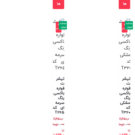
ها
ها
ساخت
ساخت
-3
-3
ایران
ایران
2%
2%
تیشر
تیشر
ت
ت
قواره
قواره
باکسی
باکسی
رنگ
رنگ
مشکی
سرمه
کد
ای کد
T265
T320
2,350,0
2,350,0
00
توما
00
توما
ن
ن