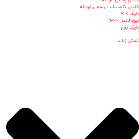
کفش راحتی مردانه
کفش کلاسیک و رسمی مردانه
نایک v2k
نیوبالانس 9060
نایک زوم
کفش زنانه