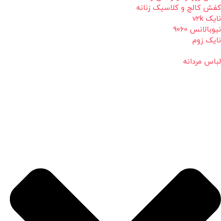
کفش کالج و کلاسیک زنانه
نایک v2k
نیوبالانس 9060
نایک زوم
لباس مردانه