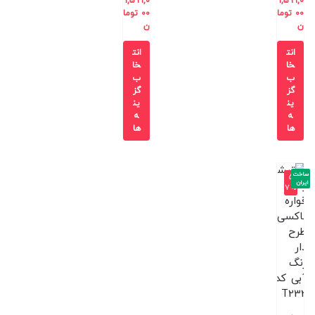
1,599,0
1,599,0
00
توما
00
توما
ن
ن
انت
انت
خا
خا
ب
ب
گز
گز
ین
ین
ه
ه
ها
ها
ساخت
-5
ایران
7%