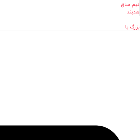
نیم ساق
هدبند
بزرگ پا