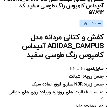
آدیداس کامپوس رنگ طوسی سفید کد
57892
ساخت ایران
کفش و کتانی مردانه مدل
ADIDAS_CAMPUS آدیداس
کامپوس رنگ طوسی سفید
سایزبندی: 41 _ 44
جنس رویه: اشبالت
جنس زیره: NBR عطری فوق العاده سبک
مناسب: فعالیت های روزمره وپیاده روی های طولانی
و ….
دور دوخت: دارد