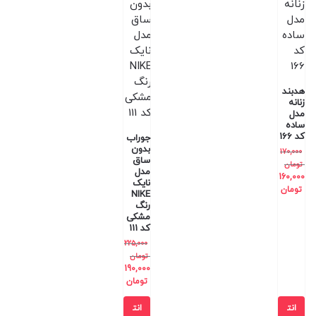
هدبند
زنانه
مدل
ساده
کد 166
جوراب
بدون
170,000
ساق
تومان
مدل
160,000
نایک
تومان
NIKE
رنگ
مشکی
کد 111
225,000
تومان
190,000
تومان
انت
انت