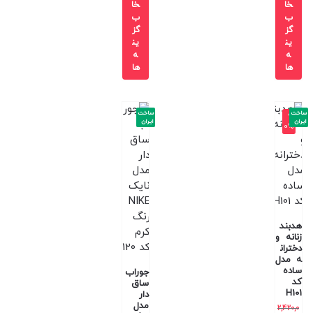
خا
خا
ب
ب
گز
گز
ین
ین
ه
ه
ها
ها
ساخت
ساخت
-9
ایران
ایران
0%
هدبند
زنانه و
دختران
ه مدل
ساده
جوراب
کد
ساق
H101
دار
مدل
2,420,0