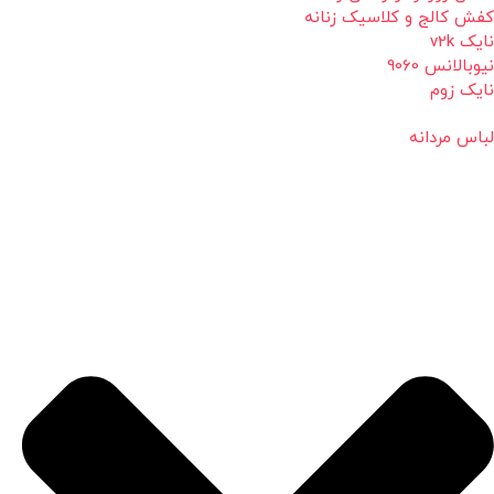
کفش کالج و کلاسیک زنانه
نایک v2k
نیوبالانس 9060
نایک زوم
لباس مردانه