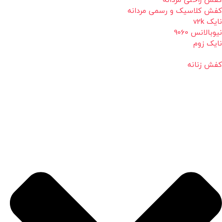
کفش راحتی مردانه
کفش کلاسیک و رسمی مردانه
نایک v2k
نیوبالانس 9060
نایک زوم
کفش زنانه