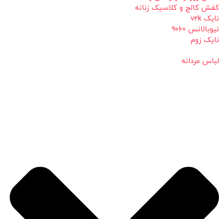
کفش کالج و کلاسیک زنانه
نایک v2k
نیوبالانس 9060
نایک زوم
لباس مردانه