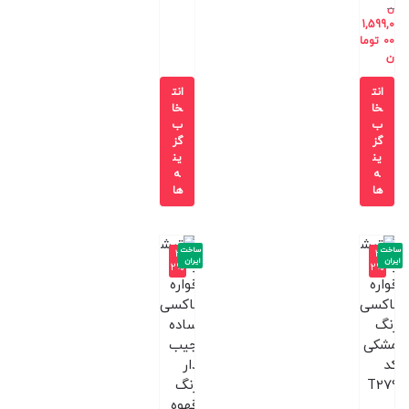
ن
1,599,0
00
توما
ن
انت
انت
خا
خا
ب
ب
گز
گز
ین
ین
ه
ه
ها
ها
ساخت
ساخت
-3
-3
ایران
ایران
2%
2%