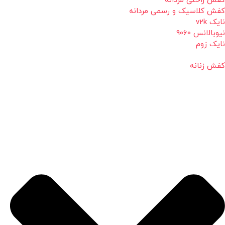
کفش راحتی مردانه
کفش کلاسیک و رسمی مردانه
نایک v2k
نیوبالانس 9060
نایک زوم
کفش زنانه