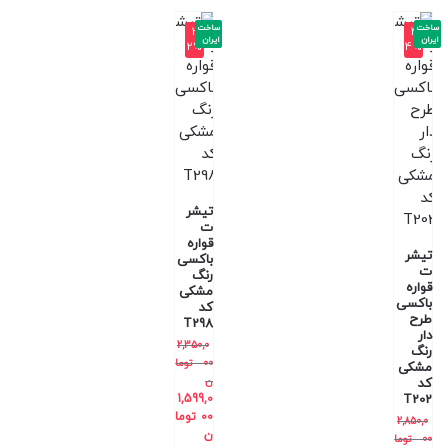
ساخت
ساخت
-3
-4
ایران
ایران
2%
4%
تیشر
ت
قواره
تیشر
باکسی
ت
رنگ
قواره
مشکی
باکسی
کد
طرح
T298
دار
2,350,0
رنگ
00
توما
مشکی
ن
کد
1,599,0
T202
00
توما
2,850,0
ن
00
توما