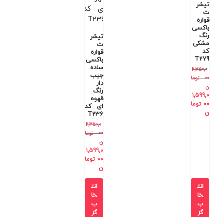
تیشر
ت
قواره
باکسی
رنگ
تیشر
مشکی
ت
کد
قواره
T279
باکسی
ساده
2,350,0
جیب
00
توما
دار
ن
رنگ
1,599,0
قهوه
00
توما
ای کد
ن
T236
2,350,0
00
توما
ن
1,599,0
00
توما
ن
انت
انت
خا
خا
ب
ب
گز
گز