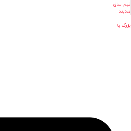
نیم ساق
هدبند
بزرگ پا