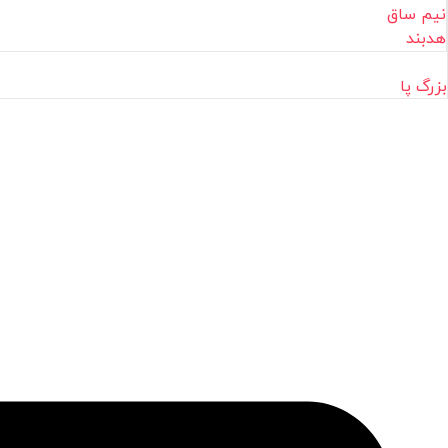
نیم ساق
هدبند
بزرگ پا