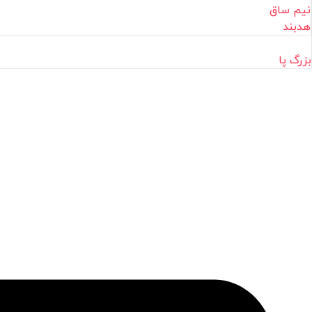
نیم ساق
هدبند
بزرگ پا