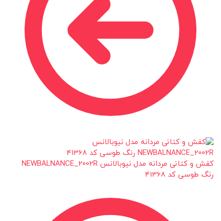
کفش و کتانی مردانه مدل نیوبالانس NEWBALNANCE_2002R
رنگ طوسی کد 41368