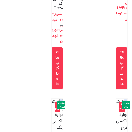
ن
کد
T230
1,599,0
00
توما
2,850,0
ن
00
توما
ن
1,599,0
00
توما
ن
انت
انت
خا
خا
ب
ب
گز
گز
ین
ین
ه
ه
ها
ها
ساخت
ساخت
-3
-4
ایران
ایران
2%
4%