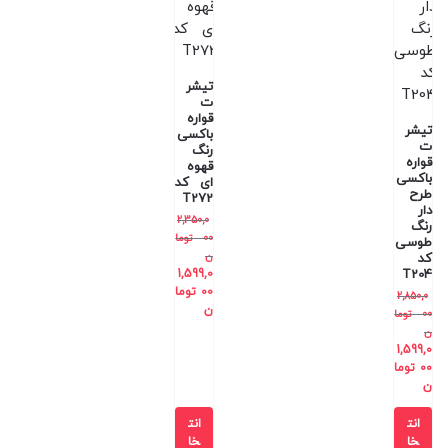
تیشر
ت
قواره
تیشر
باکسی
ت
رنگ
قواره
قهوه
باکسی
ای کد
طرح
T272
دار
2,350,0
رنگ
00
توما
طوسی
ن
کد
1,599,0
T204
00
توما
2,850,0
ن
00
توما
ن
1,599,0
00
توما
ن
انت
انت
خا
خا