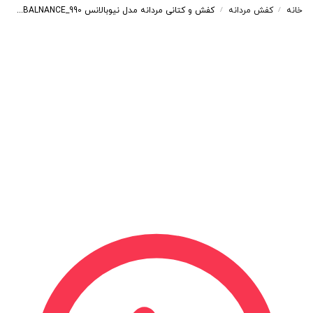
خانه
کفش مردانه
کفش و کتانی مردانه مدل نیوبالانس NEWBALNANCE_990 رنگ طوسی کد 41369
/
/