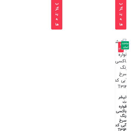
ب
ب
گز
گز
ین
ین
ه
ه
ها
ها
ساخت
-3
ایران
2%
تیشر
ت
قواره
باکسی
رنگ
سرخ
آبی کد
T314