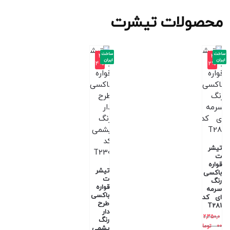
محصولات تیشرت
ساخت
ساخت
-4
-3
ایران
ایران
4%
2%
تیشر
ت
قواره
تیشر
باکسی
ت
رنگ
قواره
سرمه
باکسی
ای کد
طرح
T281
دار
2,350,0
رنگ
00
توما
یشمی