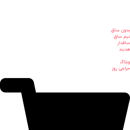
بدون ساق
نیم ساق
ساقدار
هدبند
وبلاگ
حراجی روز