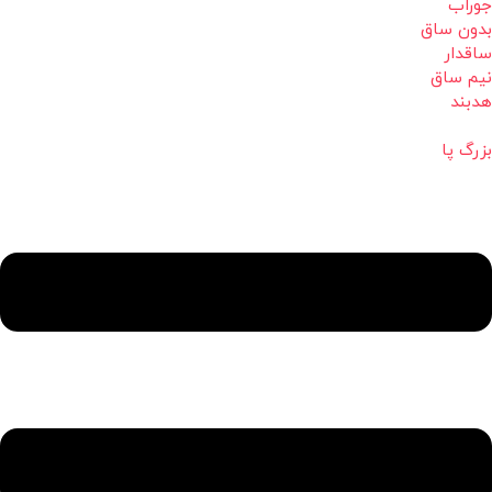
جوراب
بدون ساق
ساقدار
نیم ساق
هدبند
بزرگ پا