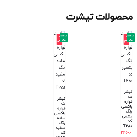
محصولات تیشرت
ساخت
ساخت
-4
-3
ایران
ایران
0%
2%
تیشر
ت
تیشر
قواره
ت
باکسی
قواره
رنگ
باکسی
یشمی
ساده
کد
رنگ
T280
سفید
کد
2,350,0