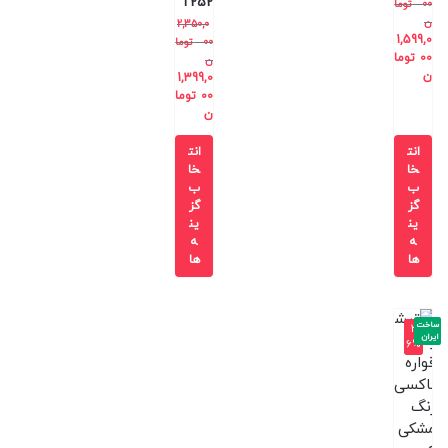
T252
00
توما
ن
2,350,0
1,599,0
00
توما
00
توما
ن
ن
1,399,0
00
توما
ن
انت
انت
خا
خا
ب
ب
گز
گز
ین
ین
ه
ه
ها
ها
ساخت
-3
ایران
6%