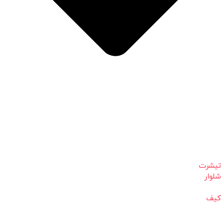
تیشرت
شلوار
کیف