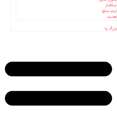
ساقدار
نیم ساق
هدبند
بزرگ پا