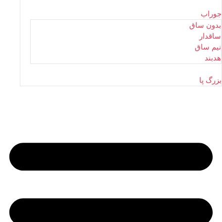
جوراب
بدون ساق
ساقدار
نیم ساق
هدبند
بزرگ پا