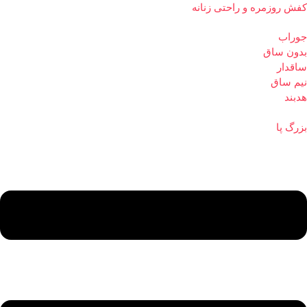
کفش روزمره و راحتی زنانه
جوراب
بدون ساق
ساقدار
نیم ساق
هدبند
بزرگ پا