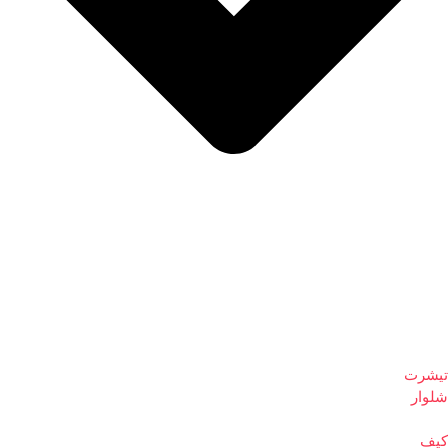
تیشرت
شلوار
کیف