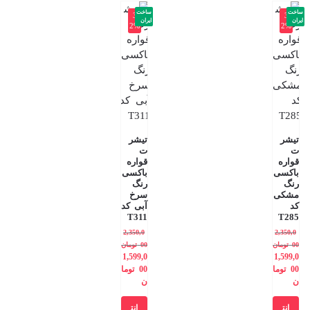
ساخت
ساخت
-3
-3
ایران
ایران
2%
2%
تیشر
تیشر
ت
ت
قواره
قواره
باکسی
باکسی
رنگ
رنگ
مشکی
سرخ
کد
آبی کد
T311
T285
2,350,0
2,350,0
00
تومان
00
تومان
1,599,0
1,599,0
00
توما
00
توما
ن
ن
انت
انت