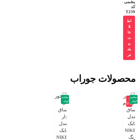
یشمی
کد
T259
اط
لا
عا
ت
بی
ش
تر
محصولات جوراب
ساخت
ساخت
-1
ایران
ایران
6%