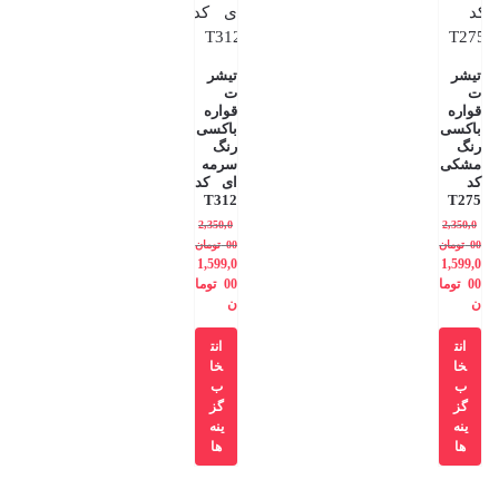
تیشر
تیشر
ت
ت
قواره
قواره
باکسی
باکسی
رنگ
رنگ
مشکی
سرمه
کد
ای کد
T312
T275
2,350,0
2,350,0
00
تومان
00
تومان
1,599,0
1,599,0
00
توما
00
توما
ن
ن
انت
انت
خا
خا
ب
ب
گز
گز
ینه
ینه
ها
ها