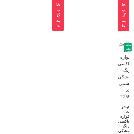
خا
خا
ب
ب
گز
گز
ینه
ینه
ها
ها
ساخت
ایران
تیشر
ت
قواره
باکسی
رنگ
مشکی