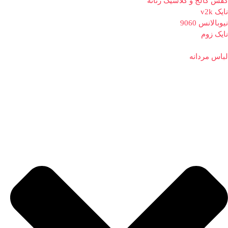
کفش کالج و کلاسیک زنانه
نایک v2k
نیوبالانس 9060
نایک زوم
لباس مردانه