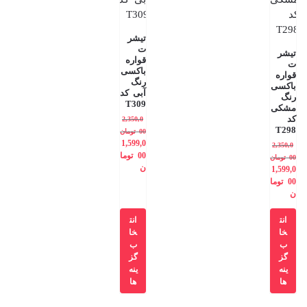
تیشر
ت
تیشر
قواره
ت
باکسی
قواره
رنگ
باکسی
آبی کد
رنگ
T309
مشکی
کد
2,350,0
T298
00
تومان
1,599,0
2,350,0
00
توما
00
تومان
ن
1,599,0
00
توما
ن
انت
انت
خا
خا
ب
ب
گز
گز
ینه
ینه
ها
ها