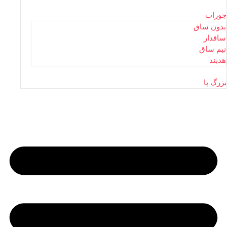
جوراب
بدون ساق
ساقدار
نیم ساق
هدبند
بزرگ پا