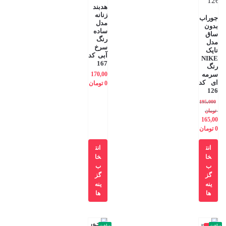
هدبند
زنانه
جوراب
مدل
بدون
ساده
ساق
رنگ
مدل
سرخ
نایک
آبی کد
NIKE
167
رنگ
سرمه
170,00
ای کد
0
تومان
126
195,000
تومان
165,00
0
تومان
انت
انت
خا
خا
ب
ب
گز
گز
ینه
ینه
ها
ها
ساخت
ساخت