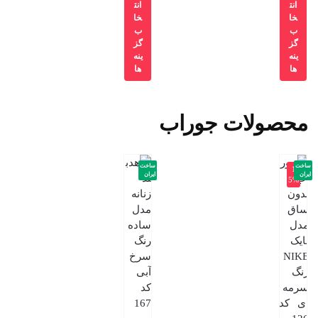
انت
انت
خا
خا
ب
ب
گز
گز
ینه
ینه
ها
ها
محصولات جوراب
ساخت
ساخت
-1
ایران
ایران
5%