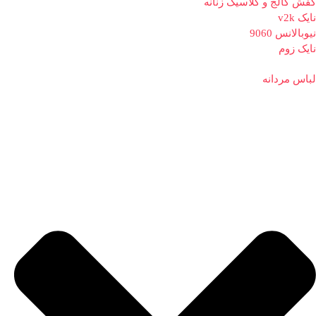
کفش کالج و کلاسیک زنانه
نایک v2k
نیوبالانس 9060
نایک زوم
لباس مردانه