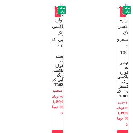
ساخت
ساخت
-3
-4
ایران
ایران
2%
0%
تیشر
ت
تیشر
قواره
ت
باکسی
قواره
رنگ
باکسی
آبی کد
رنگ
T302
فسفر
ی کد
2,350,0
T301
00
تومان
1,599,0
2,350,0
00
توما
00
تومان
ن
1,399,0
00
توما
ن