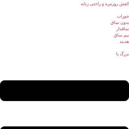
کفش روزمره و راحتی زنانه
جوراب
بدون ساق
ساقدار
نیم ساق
هدبند
بزرگ پا