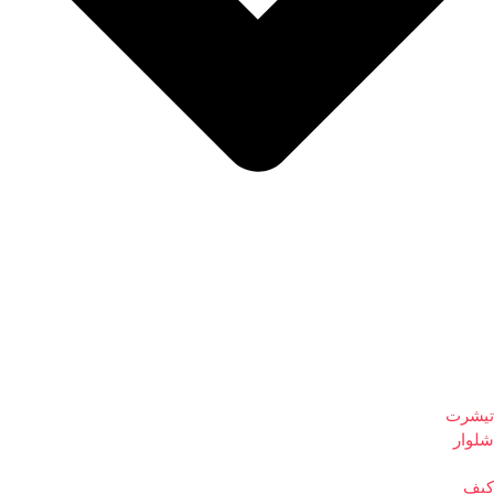
تیشرت
شلوار
کیف