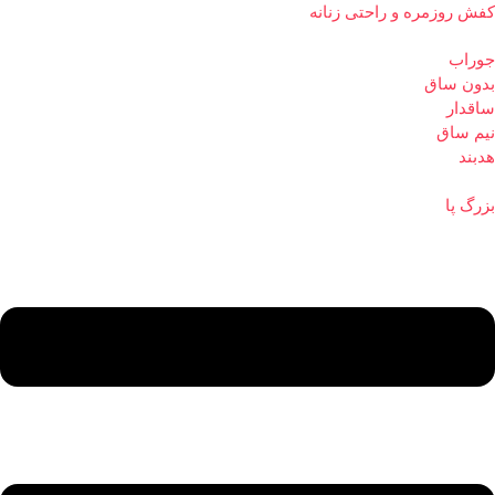
کفش روزمره و راحتی زنانه
جوراب
بدون ساق
ساقدار
نیم ساق
هدبند
بزرگ پا