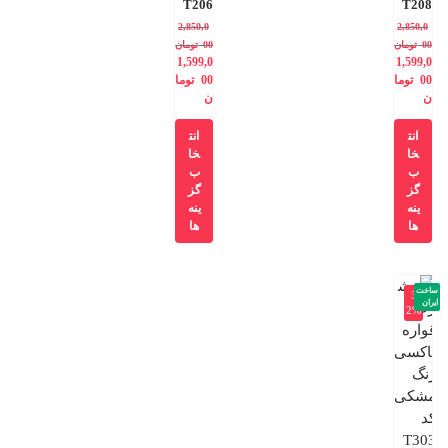
T206
T208
2,850,0
2,850,0
00
تومان
00
تومان
1,599,0
1,599,0
00
توما
00
توما
ن
ن
انت
انت
خا
خا
ب
ب
گز
گز
ینه
ینه
ها
ها
ساخت
-3
ایران
2%