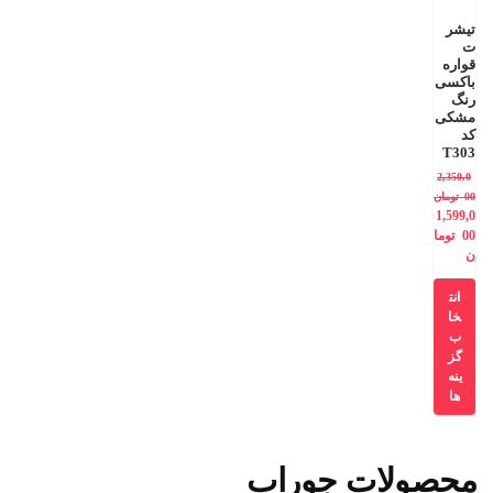
تیشر
ت
قواره
باکسی
رنگ
مشکی
کد
T303
2,350,0
00
تومان
1,599,0
00
توما
ن
انت
خا
ب
گز
ینه
ها
محصولات جوراب