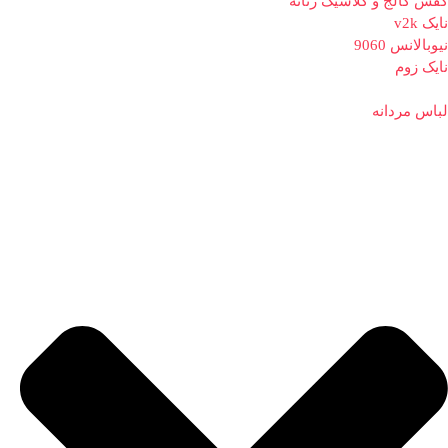
کفش کالج و کلاسیک زنانه
نایک v2k
نیوبالانس 9060
نایک زوم
لباس مردانه