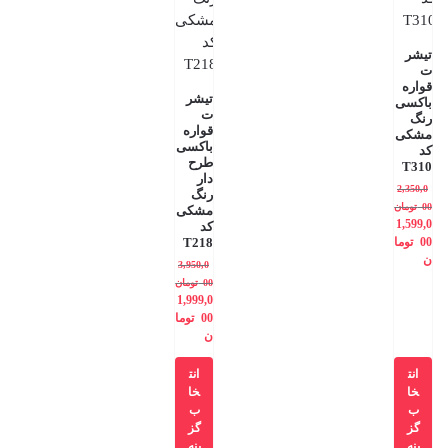
تیشر
ت
قواره
تیشر
باکسی
ت
رنگ
قواره
مشکی
باکسی
کد
طرح
T310
دار
2,350,0
رنگ
00
تومان
مشکی
1,599,0
کد
00
توما
T218
ن
3,950,0
00
تومان
1,999,0
00
توما
ن
انت
انت
خا
خا
ب
ب
گز
گز
ینه
ینه