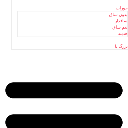
جوراب
بدون ساق
ساقدار
نیم ساق
هدبند
بزرگ پا