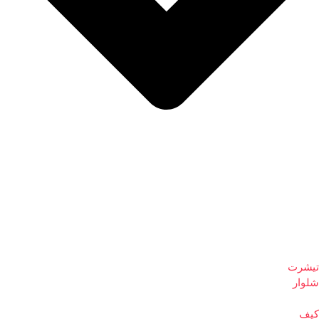
تیشرت
شلوار
کیف