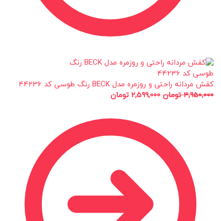
کفش مردانه راحتی و روزمره مدل BECK رنگ طوسی کد 44236
3,950,000
تومان
2,599,000
تومان