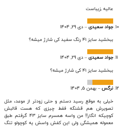
عالیه ,زیباست
جواد سعیدی
–
دی 29, 1404
ببخشید سایز ۴۱ رنگ سفید کی شارژ میشه؟
جواد سعیدی
–
دی 29, 1404
ببخشید سایز ۴۱ کی شارژ میشه؟
نرگس
–
بهمن 5, 1404
خیلی به موقع رسید دستم و حتی زودتر از موعد، مثل
تصویرش هم قشنگه فقط چیزی که هست قالبش
کوچیکه انگار!! من واسه همسرم سایز 43 گرفتم طبق
معموله همیشگی ولی این کفش واسش یه کوچولو تنگ