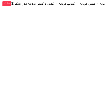
-31%
خانه
کفش مردانه
کتونی مردانه
کفش و کتانی مردانه مدل نایک NIKE رنگ سفید کد 41781
/
/
/