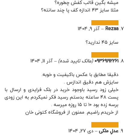
میشه بگین قالب کفش چطوره؟
مثلا سایز ۴۳ اندازه کف پا چند سانته؟
Rezaa
–
آذر 9, 1404
سایز ۴۵ ندارید؟
09369192261
(مالک تایید شده)
–
آذر 11, 1404
دقیقا مطابق با عکس باکیفیت و خوبه.
سایزش هم دقیق اندازس .
خیلی زود رسید باوجود خرید در بلک فرایدی و ارسال با
پست ۴۸ ساعته بدستم رسید فکر نمیکردم به این زودی
برسه زده بود ۱۰ تا ۱۵ روزه میرسه .
از خریدم راضیم. ممنون از فروشگاه کتونی خان
عدلِ ملکی
–
دی 27, 1404