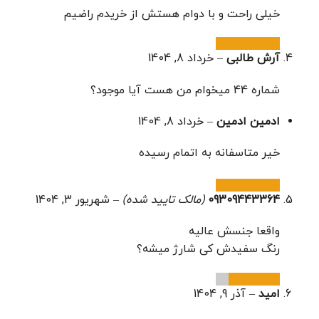
خیلی راحت و با دوام هستش از خریدم راضیم
آرش طالبی
–
خرداد 8, 1404
شماره 44 میخوام من هست آیا موجود؟
ادمین ادمین
–
خرداد 8, 1404
خیر متاسفانه به اتمام رسیده
09309443364
(مالک تایید شده)
–
شهریور 3, 1404
واقعا جنسش عالیه
رنگ سفیدش کی شارژ میشه؟
امید
–
آذر 9, 1404