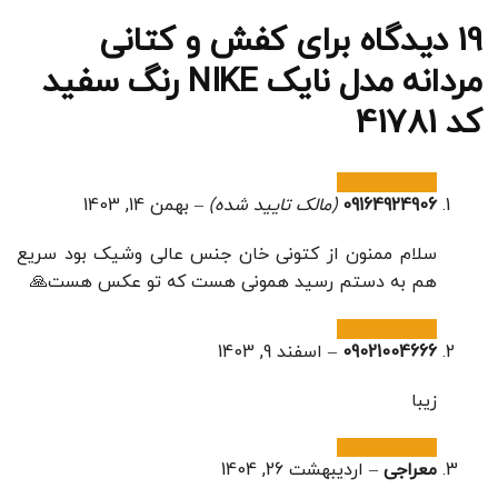
19 دیدگاه برای
کفش و کتانی
مردانه مدل نایک NIKE رنگ سفید
کد 41781
09164924906
(مالک تایید شده)
–
بهمن 14, 1403
سلام ممنون از کتونی خان جنس عالی وشیک بود سریع
هم به دستم رسید همونی هست که تو عکس هست🙏
09021004666
–
اسفند 9, 1403
زیبا
معراجی
–
اردیبهشت 26, 1404