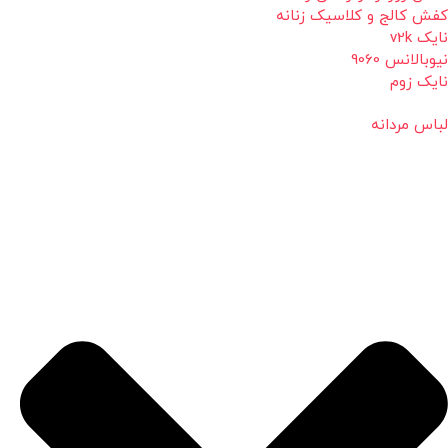
کفش کالج و کلاسیک زنانه
نایک v2k
نیوبالانس 9060
نایک زوم
لباس مردانه