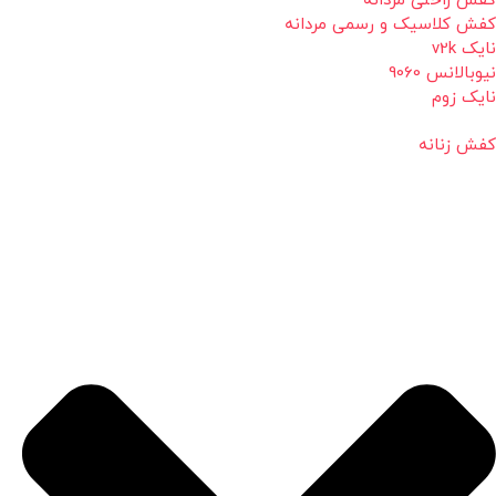
کفش راحتی مردانه
کفش کلاسیک و رسمی مردانه
نایک v2k
نیوبالانس 9060
نایک زوم
کفش زنانه