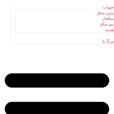
جوراب
بدون ساق
ساقدار
نیم ساق
هدبند
بزرگ پا