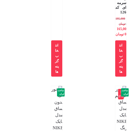
سرمه
ای کد
126
195,000
تومان
165,00
0
تومان
انت
انت
خا
خا
ب
ب
گز
گز
ینه
ینه
ها
ها
ساخت
ساخت
-1
ایران
ایران
6%