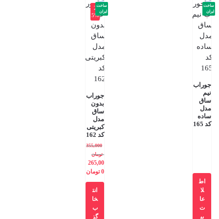
ساخت
ساخت
-2
ایران
ایران
5%
جوراب
نیم
جوراب
ساق
بدون
مدل
ساق
ساده
مدل
کد 165
کبریتی
کد 162
355,000
تومان
265,00
0
تومان
اط
لا
انت
عا
خا
ت
ب
بی
گز