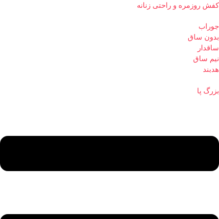
کفش روزمره و راحتی زنانه
جوراب
بدون ساق
ساقدار
نیم ساق
هدبند
بزرگ پا