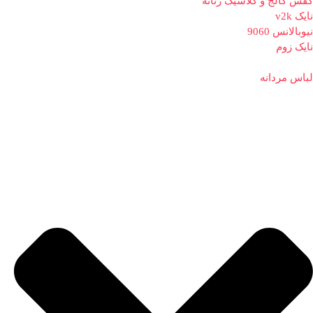
کفش کالج و کلاسیک زنانه
نایک v2k
نیوبالانس 9060
نایک زوم
لباس مردانه