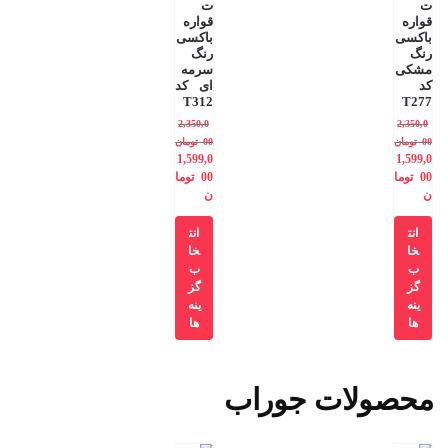
ت
ت
قواره
قواره
باکسی
باکسی
رنگ
رنگ
مشکی
سرمه
کد
ای کد
T312
T277
2,350,0
2,350,0
00
تومان
00
تومان
1,599,0
1,599,0
00
توما
00
توما
ن
ن
انت
انت
خا
خا
ب
ب
گز
گز
ینه
ینه
ها
ها
محصولات جوراب