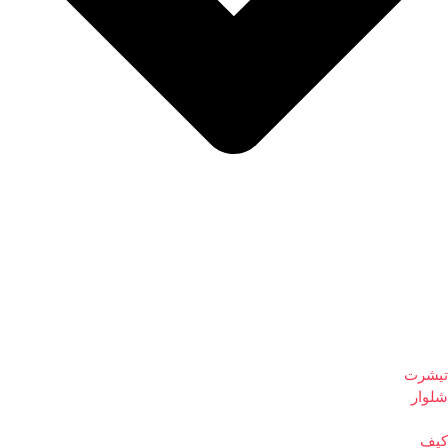
تیشرت
شلوار
کیف