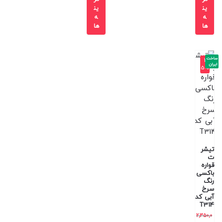
ین
ین
ه
ه
ها
ها
ساخت
-4
ایران
5%
تیشر
ت
قواره
باکسی
رنگ
سرخ
آبی کد
T314
2,350,0