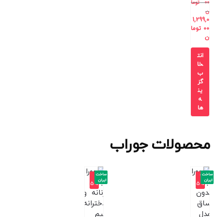
00
توما
ن
1,299,0
00
توما
ن
انت
خا
ب
گز
ین
ه
ها
محصولات جوراب
ساخت
ساخت
-1
-2
ایران
ایران
5%
5%