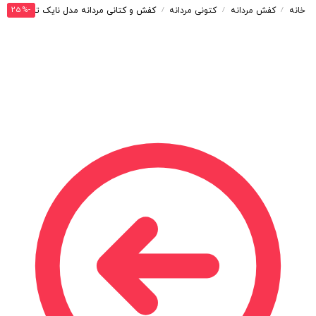
-25%
خانه
کفش مردانه
کتونی مردانه
کفش و کتانی مردانه مدل نایک ترویس NIKE TRAVIS رنگ سفید مشکی کد 30196
/
/
/