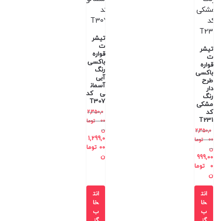
تیشر
ت
تیشر
قواره
ت
باکسی
قواره
رنگ
باکسی
آبی
طرح
آسمان
دار
ی کد
رنگ
T307
مشکی
کد
2,350,0
T231
00
توما
ن
2,350,0
1,299,0
00
توما
00
توما
ن
ن
999,00
0
توما
ن
انت
انت
خا
خا
ب
ب
گز
گز