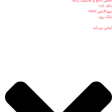
کفش کالج و کلاسیک زنانه
نایک v2k
نیوبالانس 9060
نایک زوم
لباس مردانه