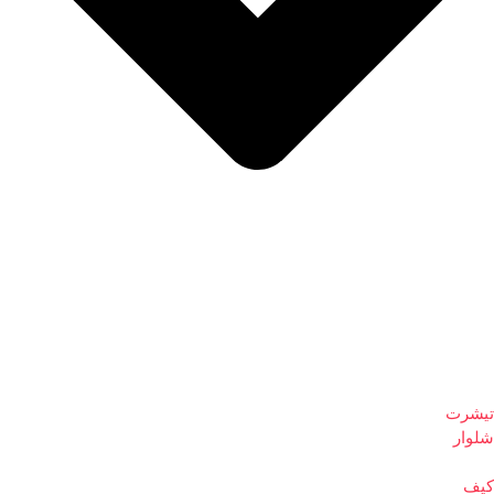
تیشرت
شلوار
کیف