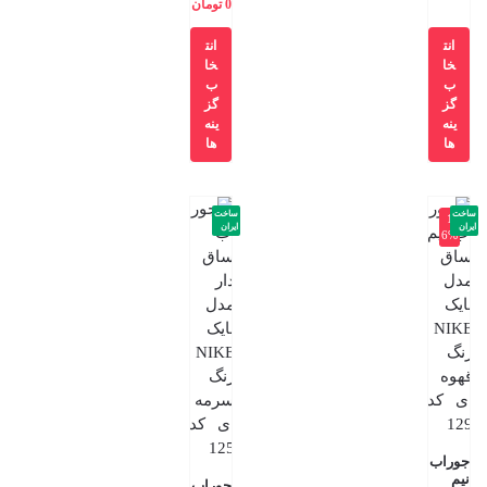
0
تومان
انت
انت
خا
خا
ب
ب
گز
گز
ینه
ینه
ها
ها
ساخت
ساخت
-1
ایران
ایران
6%
جوراب
نیم
جوراب