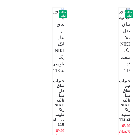
ساخت
ساخت
ایران
ایران
جوراب
جوراب
نیم
ساق
ساق
دار
مدل
مدل
نایک
نایک
NIKE
NIKE
رنگ
رنگ
سفید
طوس
کد 115
ی کد
118
165,00
189,00
0
تومان