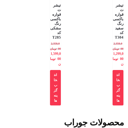
تیشر
تیشر
ت
ت
قواره
قواره
باکسی
باکسی
رنگ
رنگ
سفید
مشکی
کد
کد
T285
T304
2,350,0
2,350,0
00
تومان
00
تومان
1,599,0
1,299,0
00
توما
00
توما
ن
ن
انت
انت
خا
خا
ب
ب
گز
گز
ینه
ینه
ها
ها
محصولات جوراب