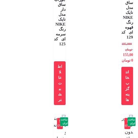
ساق
ساق
مدل
دار
نایک
مدل
NIKE
نایک
رنگ
NIKE
قهوه
رنگ
ای کد
سرمه
129
ای کد
125
185,000
تومان
155,00
0
تومان
اط
انت
لا
خا
عا
ب
ت
گز
بی
ینه
ش
ها
تر
ساخت
ساخت
-9
-1
ایران
ایران
0%
6%