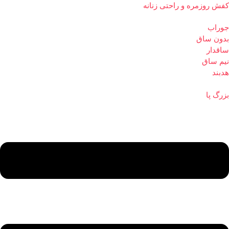
کفش روزمره و راحتی زنانه
جوراب
بدون ساق
ساقدار
نیم ساق
هدبند
بزرگ پا