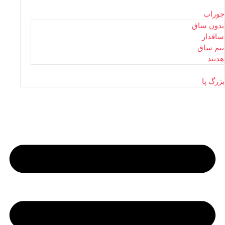
جوراب
بدون ساق
ساقدار
نیم ساق
هدبند
بزرگ پا