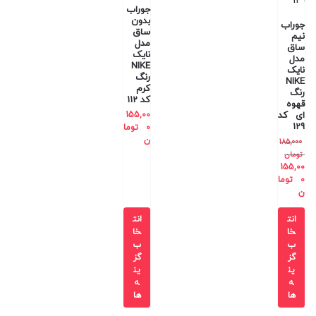
جوراب
بدون
جوراب
ساق
نیم
مدل
ساق
نایک
مدل
NIKE
نایک
رنگ
NIKE
کرم
رنگ
کد 112
قهوه
ای کد
155,00
129
0
توما
ن
185,000
تومان
155,00
0
توما
ن
انت
انت
خا
خا
ب
ب
گز
گز
ین
ین
ه
ه
ها
ها