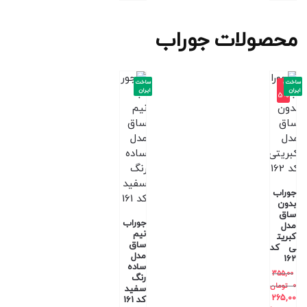
محصولات جوراب
ساخت
ساخت
-2
ایران
ایران
5%
جوراب
بدون
ساق
جوراب
مدل
نیم
کبریت
ساق
ی کد
مدل
162
ساده
355,00
رنگ
0
تومان
سفید
265,00
کد 161