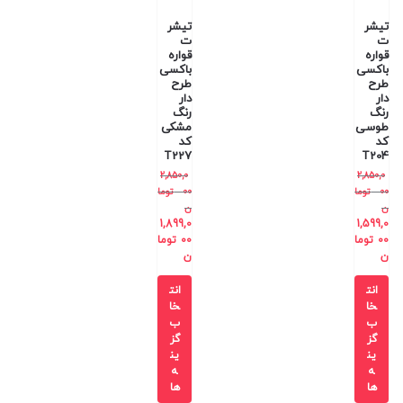
تیشر
تیشر
ت
ت
قواره
قواره
باکسی
باکسی
طرح
طرح
دار
دار
رنگ
رنگ
طوسی
مشکی
کد
کد
T227
T204
2,850,0
2,850,0
00
توما
00
توما
ن
ن
1,899,0
1,599,0
00
توما
00
توما
ن
ن
انت
انت
خا
خا
ب
ب
گز
گز
ین
ین
ه
ه
ها
ها