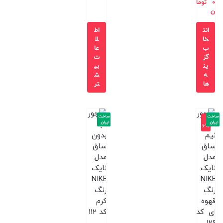
0
توما
ن
انت
اط
خا
لا
ب
عا
گز
ت
ین
بی
ه
ش
ها
تر
ساخت
ساخت
-1
ایران
ایران
6%