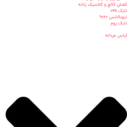
کفش کالج و کلاسیک زنانه
نایک v2k
نیوبالانس 9060
نایک زوم
لباس مردانه