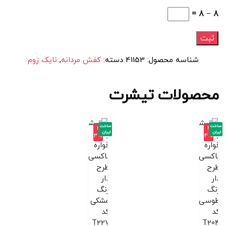
8 − 8 =
شناسه محصول:
41153
دسته:
کفش مردانه
,
نایک زوم
محصولات تیشرت
ساخت
ساخت
-3
-4
ایران
ایران
3%
4%