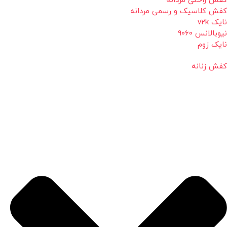
کفش راحتی مردانه
کفش کلاسیک و رسمی مردانه
نایک v2k
نیوبالانس 9060
نایک زوم
کفش زنانه