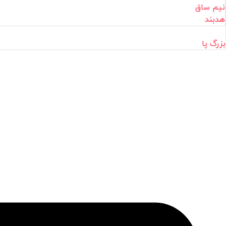
نیم ساق
هدبند
بزرگ پا