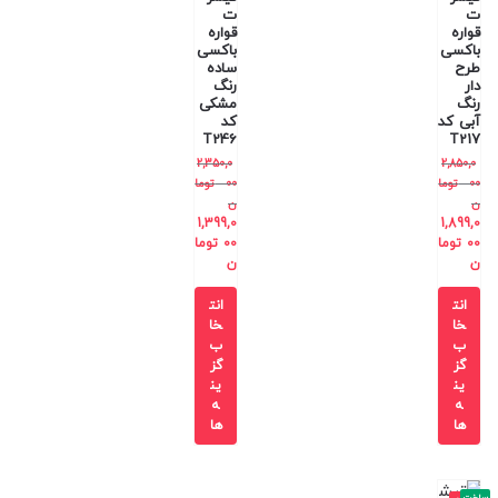
ت
ت
قواره
قواره
باکسی
باکسی
طرح
ساده
دار
رنگ
رنگ
مشکی
آبی کد
کد
T246
T217
2,350,0
2,850,0
00
توما
00
توما
ن
ن
1,399,0
1,899,0
00
توما
00
توما
ن
ن
انت
انت
خا
خا
ب
ب
گز
گز
ین
ین
ه
ه
ها
ها
ساخت