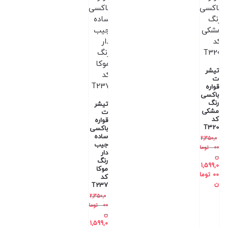
تیشر
ت
قواره
باکسی
رنگ
تیشر
مشکی
ت
کد
قواره
T320
باکسی
ساده
2,350,0
جیب
00
توما
دار
ن
رنگ
1,599,0
موکا
00
توما
کد
ن
T237
2,350,0
00
توما
ن
1,599,0