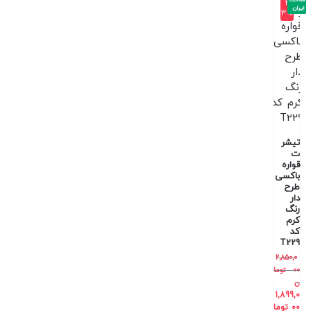
-3
ایران
3%
تیشر
ت
قواره
باکسی
طرح
دار
رنگ
کرم
کد
T229
2,850,0
00
توما
ن
1,899,0
00
توما