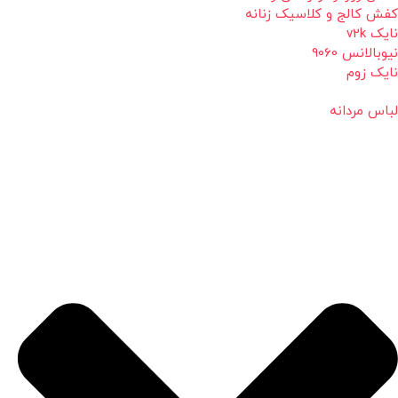
کفش کالج و کلاسیک زنانه
نایک v2k
نیوبالانس 9060
نایک زوم
لباس مردانه