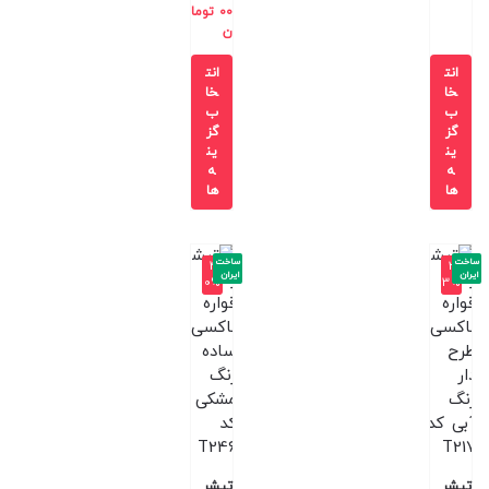
00
توما
ن
انت
انت
خا
خا
ب
ب
گز
گز
ین
ین
ه
ه
ها
ها
ساخت
ساخت
-4
-3
ایران
ایران
0%
3%
تیشر
تیشر