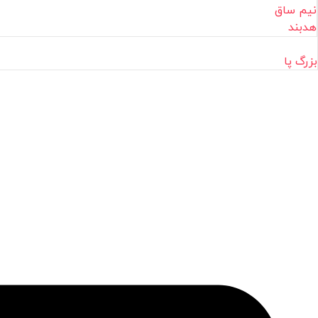
نیم ساق
هدبند
بزرگ پا