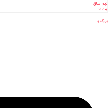
نیم ساق
هدبند
بزرگ پا