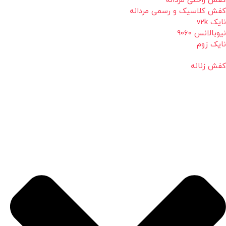
کفش راحتی مردانه
کفش کلاسیک و رسمی مردانه
نایک v2k
نیوبالانس 9060
نایک زوم
کفش زنانه