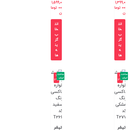
1,599,0
1,399,0
00
توما
00
توما
ن
ن
انت
انت
خا
خا
ب
ب
گز
گز
ین
ین
ه
ه
ها
ها
ساخت
ساخت
-3
-3
ایران
ایران
2%
2%
تیشر
تیشر