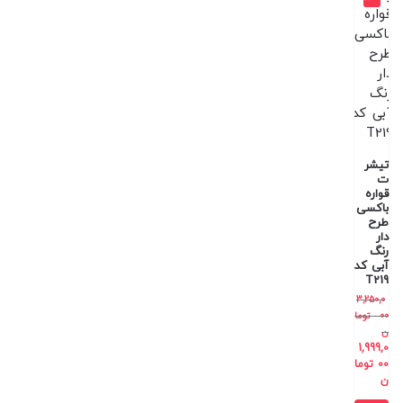
تیشر
ت
قواره
باکسی
طرح
دار
رنگ
آبی کد
T219
3,250,0
00
توما
ن
1,999,0
00
توما
ن