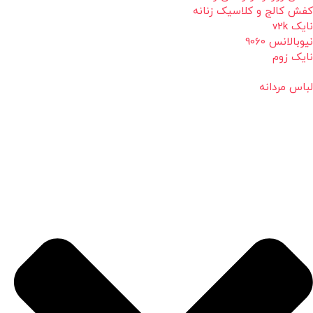
کفش کالج و کلاسیک زنانه
نایک v2k
نیوبالانس 9060
نایک زوم
لباس مردانه