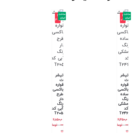
ساخت
ساخت
-4
-4
ایران
ایران
4%
0%
تیشر
تیشر
ت
ت
قواره
قواره
باکسی
باکسی
ساده
طرح
رنگ
دار
مشکی
رنگ
کد
آبی کد
T205
T246
2,850,0
2,350,0
00
توما
00
توما
ن
ن