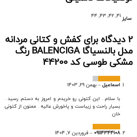
41, 42, 43, 44
سایز
2 دیدگاه برای
کفش و کتانی مردانه
مدل بالنسیاگا BALENCIGA رنگ
مشکی طوسی کد 44200
اسماعیل
–
بهمن 29, 1403
با سلام . این کتونی رو خریدم و امروز به دستم رسید .
بسیار راحت و زیباست و پاخورش عالیه . ممنون از کتونی
خان
09114344108
–
فروردین 7, 1404