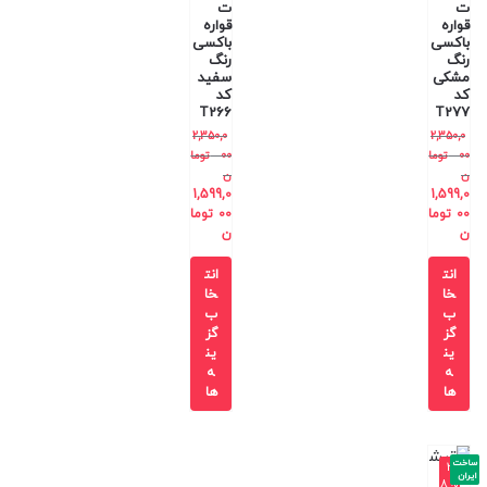
ت
ت
قواره
قواره
باکسی
باکسی
رنگ
رنگ
مشکی
سفید
کد
کد
T266
T277
2,350,0
2,350,0
00
توما
00
توما
ن
ن
1,599,0
1,599,0
00
توما
00
توما
ن
ن
انت
انت
خا
خا
ب
ب
گز
گز
ین
ین
ه
ه
ها
ها
ساخت
-3
ایران
8%