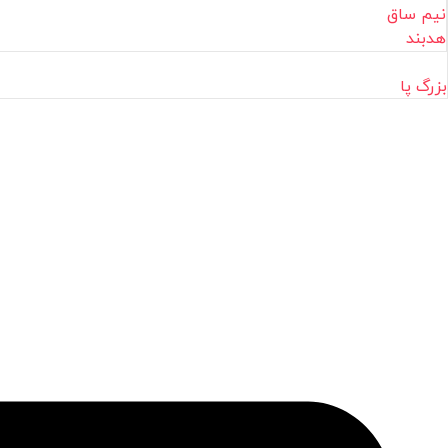
نیم ساق
هدبند
بزرگ پا