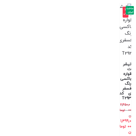
ساخت
-4
ایران
0%
تیشر
ت
قواره
باکسی
رنگ
فسفر
ی کد
T293
2,350,0
00
توما
ن
1,399,0
00
توما
ن