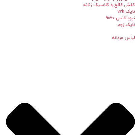
کفش کالج و کلاسیک زنانه
نایک v2k
نیوبالانس 9060
نایک زوم
لباس مردانه