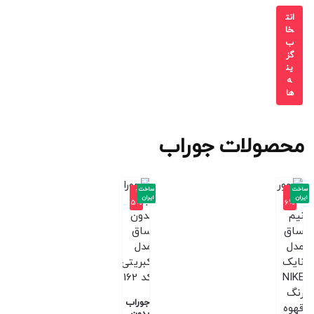
انت
خا
ب
گز
ین
ه
ها
محصولات جوراب
ساخت
ساخت
-2
-1
ایران
ایران
5%
6%
جوراب
بدون