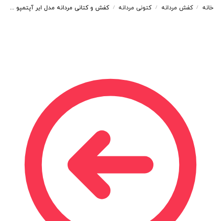
خانه
کفش مردانه
کتونی مردانه
کفش و کتانی مردانه مدل ایر آپتمپو Nike air more Uptempo رنگ سرمه ای سفید کد 55126
/
/
/