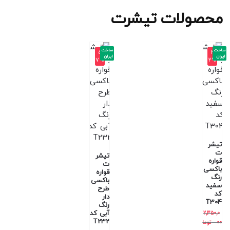
محصولات تیشرت
ساخت
ساخت
-5
-3
ایران
ایران
7%
2%
تیشر
ت
تیشر
قواره
ت
باکسی
قواره
رنگ
باکسی
سفید
طرح
کد
دار
T304
رنگ
آبی کد
2,350,0
T232
00
توما