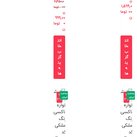
ن
2,350,0
1,599,0
00
توما
00
توما
ن
ن
999,00
0
توما
ن
انت
انت
خا
خا
ب
ب
گز
گز
ین
ین
ه
ه
ها
ها
ساخت
ساخت
-3
-3
ایران
ایران
2%
2%