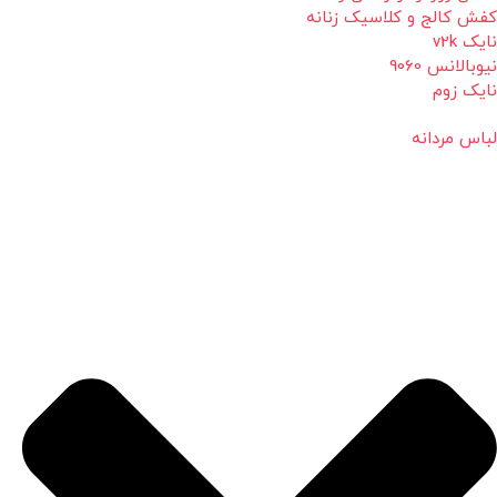
کفش کالج و کلاسیک زنانه
نایک v2k
نیوبالانس 9060
نایک زوم
لباس مردانه