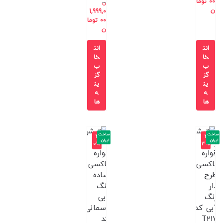
00
توما
ن
ن
1,999,0
00
توما
ن
انت
انت
خا
خا
ب
ب
گز
گز
ین
ین
ه
ه
ها
ها
ساخت
ساخت
-4
-3
ایران
ایران
0%
3%