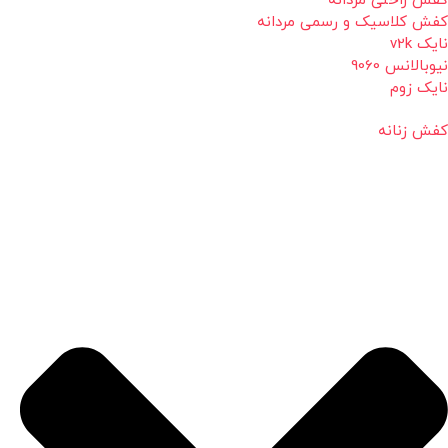
کفش راحتی مردانه
کفش کلاسیک و رسمی مردانه
نایک v2k
نیوبالانس 9060
نایک زوم
کفش زنانه