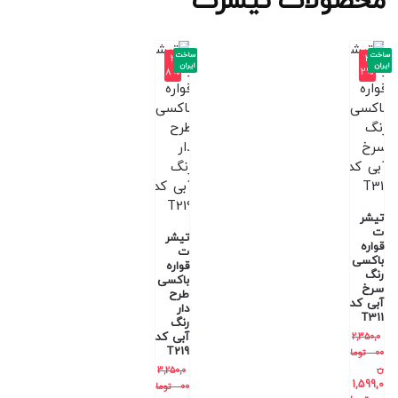
محصولات تیشرت
ساخت
ساخت
-3
-3
ایران
ایران
8%
2%
تیشر
ت
تیشر
قواره
ت
باکسی
قواره
رنگ
باکسی
سرخ
طرح
آبی کد
دار
T311
رنگ
آبی کد
2,350,0
T219
00
توما
ن
3,250,0
1,599,0
00
توما