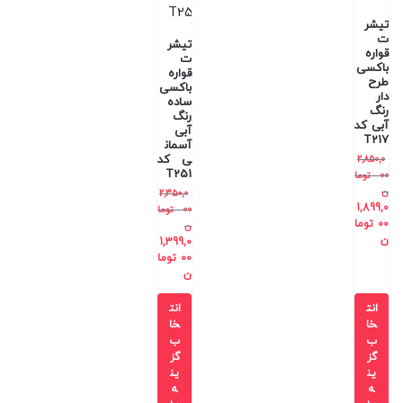
تیشر
ت
تیشر
قواره
ت
باکسی
قواره
طرح
باکسی
دار
ساده
رنگ
رنگ
آبی کد
آبی
T217
آسمان
ی کد
2,850,0
T251
00
توما
ن
2,350,0
1,899,0
00
توما
00
توما
ن
ن
1,399,0
00
توما
ن
انت
انت
خا
خا
ب
ب
گز
گز
ین
ین
ه
ه