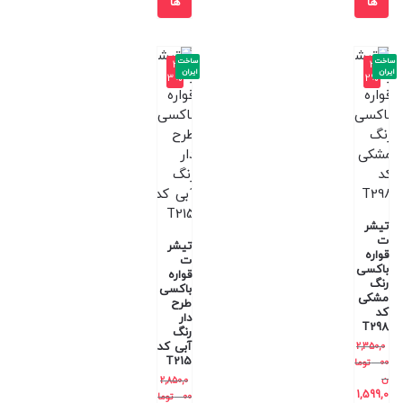
ها
ها
ساخت
ساخت
-3
-3
ایران
ایران
3%
2%
تیشر
ت
تیشر
قواره
ت
باکسی
قواره
رنگ
باکسی
مشکی
طرح
کد
دار
T298
رنگ
آبی کد
2,350,0
T215
00
توما
ن
2,850,0
1,599,0
00
توما