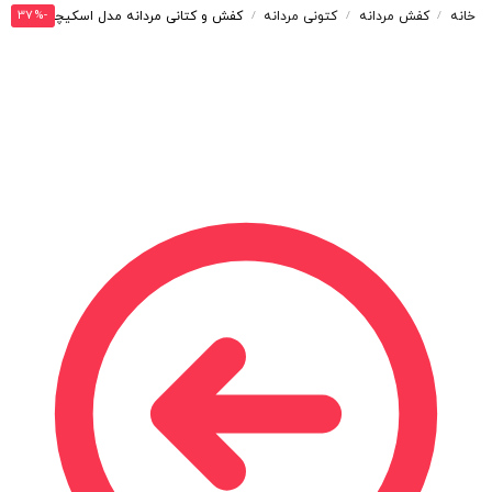
-37%
خانه
کفش مردانه
کتونی مردانه
کفش و کتانی مردانه مدل اسکیچرز SKECHERS رنگ طوسی نارنجی کد 42426
/
/
/