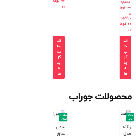
00
توما
2,850,0
ن
00
توما
ن
1,599,0
00
توما
ن
انت
انت
خا
خا
ب
ب
گز
گز
ین
ین
ه
ه
ها
ها
محصولات جوراب
ساخت
ساخت
ایران
ایران