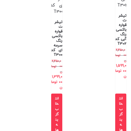
تیشر
ت
تیشر
قواره
ت
باکسی
قواره
رنگ
باکسی
آبی کد
رنگ
T302
سرمه
ای کد
2,350,0
T300
00
توما
ن
2,350,0
1,599,0
00
توما
00
توما
ن
ن
1,399,0
00
توما
ن
انت
انت
خا
خا
ب
ب
گز
گز
ین
ین
ه
ه
ها
ها