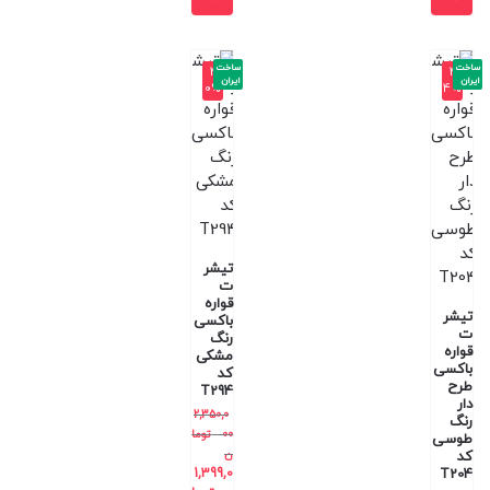
ساخت
ساخت
-4
-4
ایران
ایران
0%
4%
تیشر
ت
قواره
تیشر
باکسی
ت
رنگ
قواره
مشکی
باکسی
کد
طرح
T294
دار
2,350,0
رنگ
00
توما
طوسی
ن
کد
1,399,0
T204