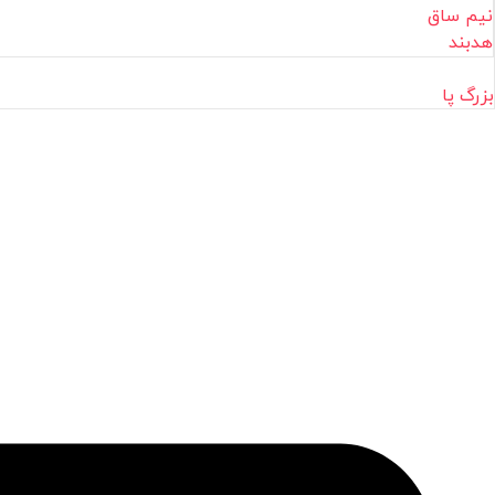
نیم ساق
هدبند
بزرگ پا