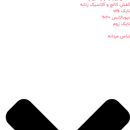
کفش کالج و کلاسیک زنانه
نایک v2k
نیوبالانس 9060
نایک زوم
لباس مردانه