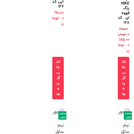
آبی کد
NIKE
167
رنگ
قهوه
170,00
ای کد
0
توما
128
ن
285,00
0
تومان
185,00
0
توما
ن
انت
انت
خا
خا
ب
ب
گز
گز
ین
ین
ه
ه
ها
ها
ساخت
ساخت
ایران
ایران