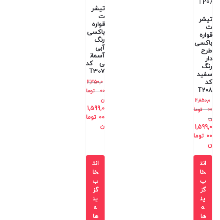
تیشر
ت
تیشر
قواره
ت
باکسی
قواره
رنگ
باکسی
آبی
طرح
آسمان
دار
ی کد
رنگ
T307
سفید
کد
2,350,0
T208
00
توما
ن
2,850,0
1,599,0
00
توما
00
توما
ن
ن
1,599,0
00
توما
ن
انت
انت
خا
خا
ب
ب
گز
گز
ین
ین
ه
ه
ها
ها