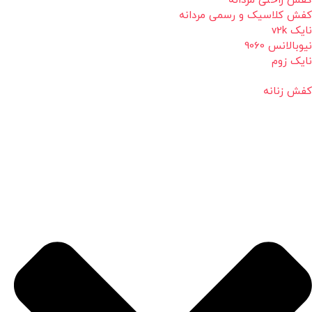
کفش راحتی مردانه
کفش کلاسیک و رسمی مردانه
نایک v2k
نیوبالانس 9060
نایک زوم
کفش زنانه