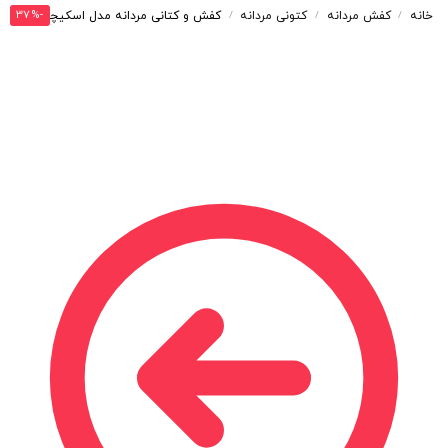
-37%
خانه
کفش مردانه
کتونی مردانه
کفش و کتانی مردانه مدل اسکیچرز SCECHERS MAS PROTECT رنگ سفید آبی کد 30074
/
/
/