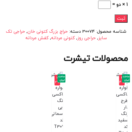
1 × دو =
شناسه محصول:
30074
دسته:
حراج بزرگ کتونی خان
,
حراجی تک
سایز
,
حراجی روز
,
کتونی مردانه
,
کفش مردانه
محصولات تیشرت
ساخت
ساخت
-3
-4
ایران
ایران
2%
4%