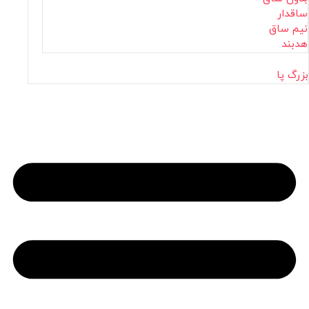
ساقدار
نیم ساق
هدبند
بزرگ پا