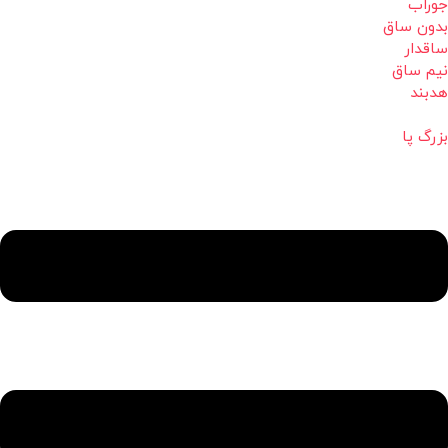
جوراب
بدون ساق
ساقدار
نیم ساق
هدبند
بزرگ پا