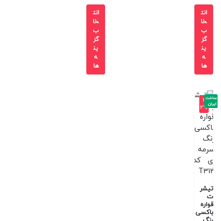
انت
انت
خا
خا
ب
ب
گز
گز
ین
ین
ه
ه
ها
ها
ساخت
-3
ایران
2%
تیشر
ت
قواره
باکسی
رنگ