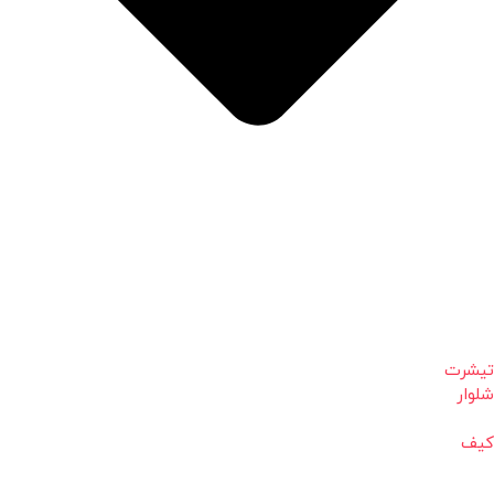
تیشرت
شلوار
کیف