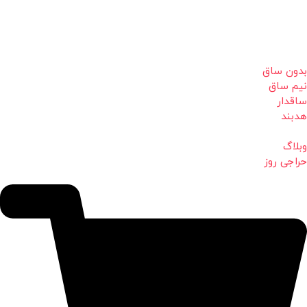
بدون ساق
نیم ساق
ساقدار
هدبند
وبلاگ
حراجی روز