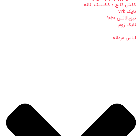
کفش کالج و کلاسیک زنانه
نایک v2k
نیوبالانس 9060
نایک زوم
لباس مردانه