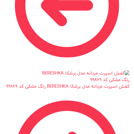
کفش اسپرت مردانه مدل برشکا BERESHKA رنگ مشکی کد 99869