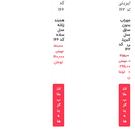
جوراب
هدبند
بدون
زنانه
ساق
مدل
مدل
ساده
کبریت
کد 166
ی کد
170,000
162
تومان
355,00
160,000
0
تومان
تومان
265,00
0
توما
ن
انت
انت
خا
خا
ب
ب
گز
گز
ین
ین
ه
ه
ها
ها