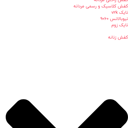
کفش راحتی مردانه
کفش کلاسیک و رسمی مردانه
نایک v2k
نیوبالانس 9060
نایک زوم
کفش زنانه