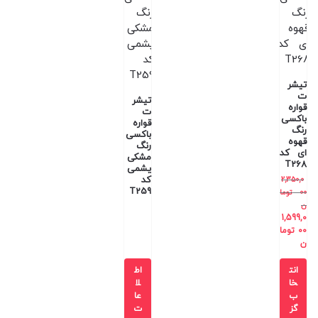
تیشر
ت
تیشر
قواره
ت
باکسی
قواره
رنگ
باکسی
قهوه
رنگ
ای کد
مشکی
T268
یشمی
کد
2,350,0
T259
00
توما
ن
1,599,0
00
توما
ن
انت
اط
خا
لا
ب
عا
گز
ت